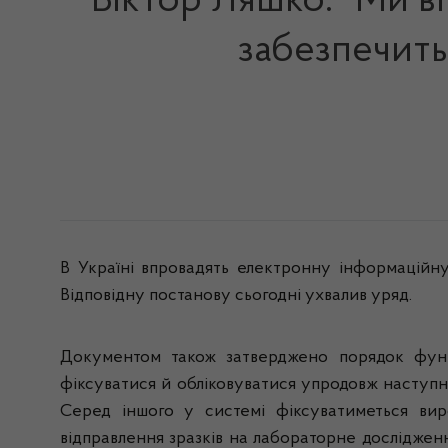
Віктор Ляшко: “Ми в
забезпечить
В Україні впровадять електронну інформаційну
Відповідну постанову сьогодні ухвалив уряд.
Документом також затверджено порядок функ
фіксуватися й обліковуватися упродовж наступног
Серед іншого у системі фіксуватиметься виро
відправлення зразків на лабораторне дослідження,