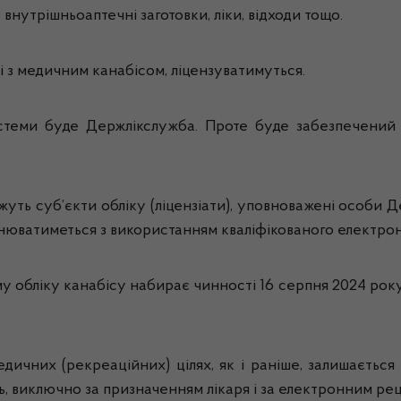
 внутрішньоаптечні заготовки, ліки, відходи тощо.
ані з медичним канабісом, ліцензуватимуться.
истеми буде Держлікслужба. Проте буде забезпечени
ть суб’єкти обліку (ліцензіати), уповноважені особи Д
нюватиметься з використанням кваліфікованого електрон
 обліку канабісу набирає чинності 16 серпня 2024 року.
ичних (рекреаційних) цілях, як і раніше, залишається 
, виключно за призначенням лікаря і за електронним ре