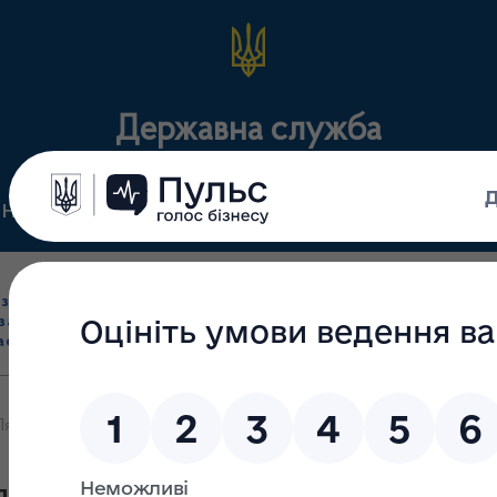
Державна служба
Нормативні документи
Для громадськості
П
Ліцензування
здрібна торгівля
Державний
виробництва лікарс
засобами, імпорт
нагляд
засобів, крові т
асобів (крім АФІ)
(контроль)
сертифікація
Ляшко: “Ми впроваджуємо сучасну електронну систему, яка забез