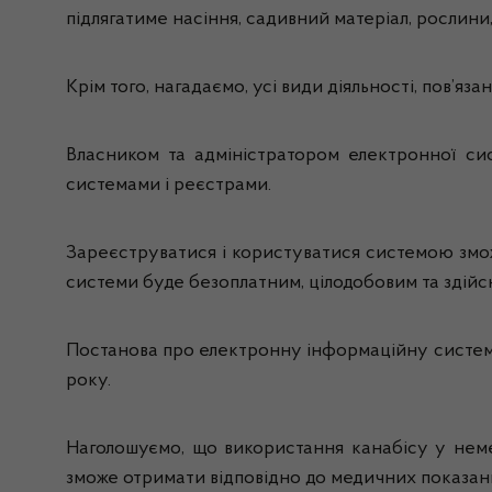
підлягатиме насіння, садивний матеріал, рослини,
Крім того, нагадаємо, усі види діяльності, пов’яз
Власником та адміністратором електронної с
системами і реєстрами.
Зареєструватися і користуватися системою зможу
системи буде безоплатним, цілодобовим та здійс
Постанова про електронну інформаційну систему
року.
Наголошуємо, що використання канабісу у немед
зможе отримати відповідно до медичних показань