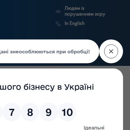
Людям із
порушенням зору
In English
Пошук
рес-центр
Контакти
Антикорупційний
ьких
Ринковий
Державні
портал
а
нагляд
реєстри
Держлікслужби
печить прозорість обігу медичного канабісу”