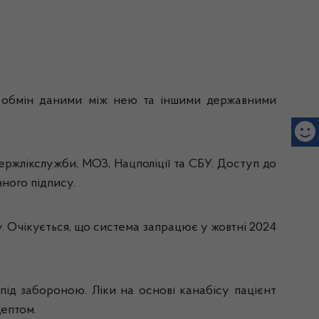
й обмін даними між нею та іншими державними
ержлікслужби, МОЗ, Нацполіції та СБУ. Доступ до
ного підпису.
 Очікується, що система запрацює у жовтні 2024
під забороною. Ліки на основі канабісу пацієнт
цептом.