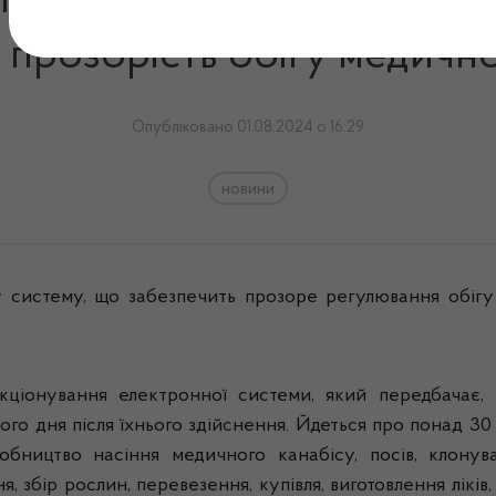
проваджуємо сучасну еле
 прозорість обігу медично
Опубліковано 01.08.2024 о 16:29
новини
 систему, що забезпечить прозоре регулювання обігу
ціонування електронної системи, який передбачає, 
о дня після їхнього здійснення. Йдеться про понад 30 в
бництво насіння медичного канабісу, посів, клонув
 збір рослин, перевезення, купівля, виготовлення ліків,