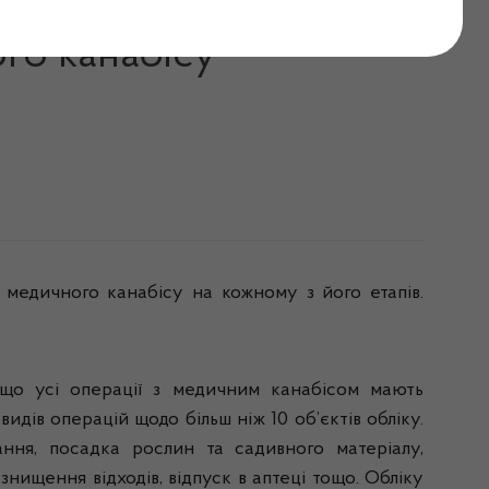
ктронну систему, яка
го канабісу”
 медичного канабісу на кожному з його етапів.
що усі операції з медичним канабісом мають
идів операцій щодо більш ніж 10 об’єктів обліку.
ання, посадка рослин та садивного матеріалу,
 знищення відходів, відпуск в аптеці тощо. Обліку