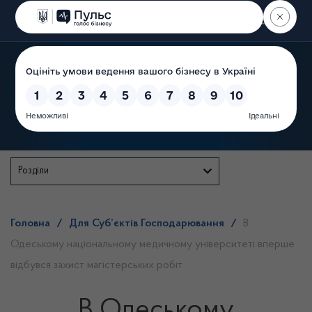
Пошук
Державна служба
Розділи
Головна
/
Для Суб’єктів Господарювання
/
В
Одеському національному медичному університеті вперше
відбувся захист магістерських робіт
В Одеському