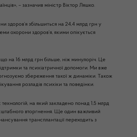
нців», – зазначив міністр Віктор Ляшко.
 здоров’я збільшиться на 24,4 млрд грн у
теми охорони здоров’я, якими опікується
о на 16 млрд грн більше, ніж минулоріч. Це
 підтримки та психіатричної допомоги. Ми вже
рогнозуємо збереження такої ж динаміки. Також
ікування розладів психіки та поведінки.
технологій, на який закладено понад 1,5 млрд
асштабного вторгнення. Ще один важливий
інансування трансплантації переходить з