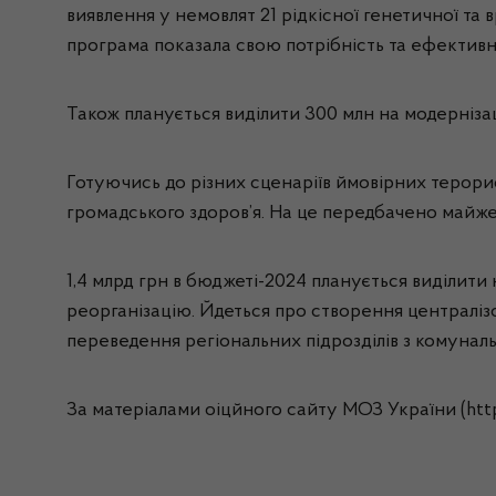
виявлення у немовлят 21 рідкісної генетичної та 
програма показала свою потрібність та ефективн
Також планується виділити 300 млн на модерніза
Готуючись до різних сценаріїв ймовірних терори
громадського здоров’я. На це передбачено майже
1,4 млрд грн в бюджеті-2024 планується виділи
реорганізацію. Йдеться про створення централіз
переведення регіональних підрозділів з комунал
За матеріалами оіцйного сайту МОЗ України (http:/