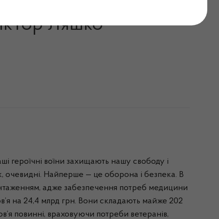
ільшення видатків на
Віктор Ляшко
.
аші героїчні воїни захищають нашу свободу і
, очевидні. Найперше — це оборона і безпека. В
антаженням, адже забезпечення потреб медицини
в’я на 24,4 млрд грн. Вони складають майже 202
ов’я повинні, враховуючи потреби ветеранів,