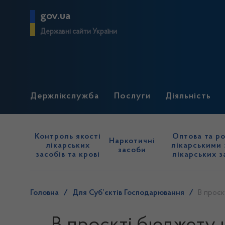
gov.ua
Державні сайти України
Держлікслужба
Послуги
Діяльність
Контроль якості
Оптова та ро
Наркотичні
лікарських
лікарськими 
засоби
засобів та крові
лікарських з
Головна
/
Для Суб’єктів Господарювання
/
В проєк