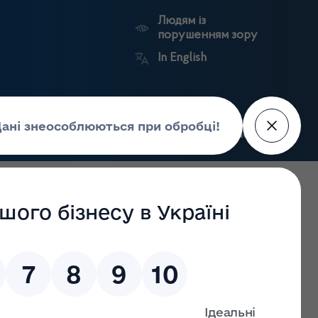
Людям із
порушенням зору
In English
Пошук
рес-центр
Контакти
Антикорупційний
ьких
Ринковий
Державні
портал
а
нагляд
реєстри
Держлікслужби
ну здоров’я на 24,4 млрд грн – Віктор Ляшко