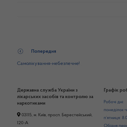
Попередня
Самолікування-небезпечне!
Державна служба України з
Графік ро
лікарських засобів та контролю за
Робочі дні:
наркотиками
понеділок-ч
03115, м. Київ, просп. Берестейський,
п’ятниця: 8.
120-А
Обідня пере