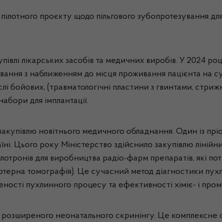
пілотного проєкту щодо пільгового зубопротезування для
упівлі лікарських засобів та медичних виробів. У 2024 р
вання з наближенням до місця проживання пацієнта на сум
лі бойових, (травматологічні пластини з гвинтами, стрижні
набори для імплантації.
акупівлю новітнього медичного обладнання. Один із пріо
їні. Цього року Міністерство здійснило закупівлю лінійн
клотронів для виробництва радіо-фарм препаратів, які п
терна томографія). Це сучасний метод діагностики пухли
ності пухлинного процесу та ефективності хіміє- і проме
му розширеного неонатального скринінгу. Це комплексне