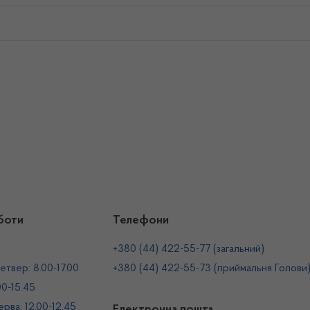
боти
Телефони
+380 (44) 422-55-77 (загальний)
етвер: 8.00-17.00
+380 (44) 422-55-73 (приймальня Голови
00-15.45
рва: 12.00-12.45