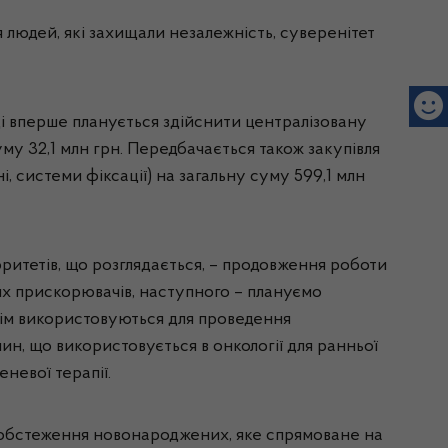
 людей, які захищали незалежність, суверенітет
оці вперше планується здійснити централізовану
у 32,1 млн грн. Передбачається також закупівля
, системи фіксації) на загальну суму 599,1 млн
ритетів, що розглядається, – продовження роботи
их прискорювачів, наступного – плануємо
отім використовуються для проведення
н, що використовується в онкології для ранньої
невої терапії.
 обстеження новонароджених, яке спрямоване на