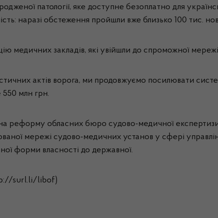
вродженої патології, яке доступне безоплатно для українсь
ість: наразі обстеження пройшли вже близько 100 тис. н
цію медичних закладів, які увійшли до спроможної мережі
стичних актів ворога, ми продовжуємо посилювати систе
 550 млн грн.
ти на реформу обласних бюро судово-медичної експертиз
ованої мережі судово-медичних установ у сфері управлі
ьної форми власності до державної.
/surl.li/libof)