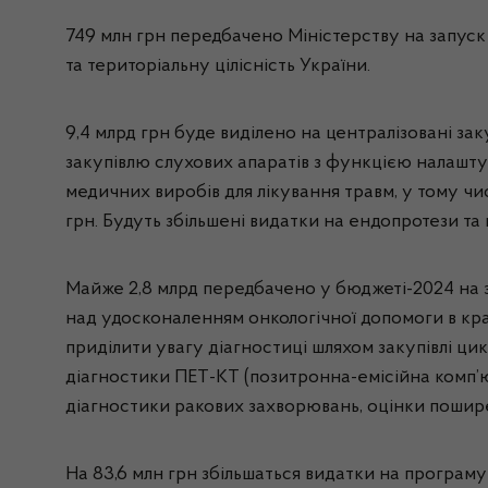
749 млн грн передбачено Міністерству на запуск 
та територіальну цілісність України.
9,4 млрд грн буде виділено на централізовані зак
закупівлю слухових апаратів з функцією налашту
медичних виробів для лікування травм, у тому чис
грн. Будуть збільшені видатки на ендопротези та 
Майже 2,8 млрд передбачено у бюджеті-2024 на з
над удосконаленням онкологічної допомоги в кра
приділити увагу діагностиці шляхом закупівлі ци
діагностики ПЕТ-КТ (позитронна-емісійна комп’ю
діагностики ракових захворювань, оцінки пошире
На 83,6 млн грн збільшаться видатки на програ