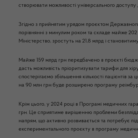
створювати можливості універсального доступу до 
Згідно з прийнятим урядом проєктом Державного 
порівнянні з минулим роком та складе майже 202 
Міністерство, зростуть на 21,8 млрд і становитиму
Майже 159 млрд грн передбачено в проєкті бюдже
дасть можливість пріоритизувати тарифи для хірур
спостерігаємо збільшення кількості пацієнтів за
на 90 млн грн буде розширено програму реімбурса
Крім цього, у 2024 році в Програмі медичних гар
грн. Це сприятиме вирішенню проблеми безплідд
напрям, що активно розвивається та потребує під
експериментального проєкту в програму медичн