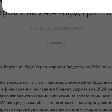
а 2024 рік уряд заклав зб
ров’я на 24,4 млрд грн – 
Опубліковано 20.09.2023 о 19:35
новини
 до Верховної Ради України проєкт бюджету на 2024 року
раїна знаходиться в стані повномасштабної війни. Щодня н
и фінансування, закладені в бюджеті держави на 2024 рік
жливо впоратися з новими викликами та зростаючим нав
24 рік уряд заклав збільшення видатків на охорону здоро
ржави період будь-які ініціативи в системі охорони здор