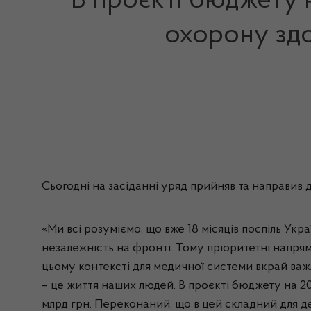
В проєкті бюджету н
охорону здо
Сьогодні на засіданні уряд прийняв та направив
«Ми всі розуміємо, що вже 18 місяців поспіль Ук
незалежність на фронті. Тому пріоритетні напрям
цьому контексті для медичної системи вкрай ва
– це життя наших людей. В проєкті бюджету на 20
млрд грн. Переконаний, що в цей складний для де