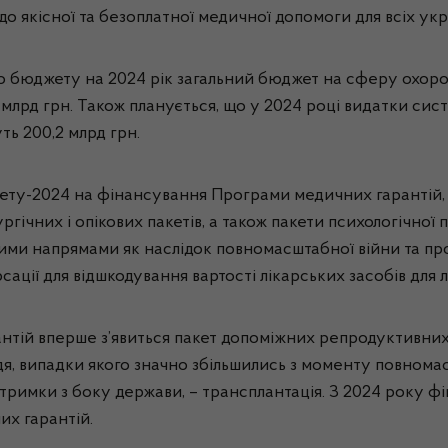
якісної та безоплатної медичної допомоги для всіх украї
бюджету на 2024 рік загальний бюджет на сферу охорони
млрд грн. Також планується, що у 2024 році видатки сис
ть 200,2 млрд грн.
ту-2024 на фінансування Програми медичних гарантій, щ
гічних і опікових пакетів, а також пакети психологічної
 цими напрямами як наслідок повномасштабної війни та п
ції для відшкодування вартості лікарських засобів для л
антій вперше з’явиться пакет допоміжних репродуктивних 
я, випадки якого значно збільшились з моменту повном
тримки з боку держави, – трансплантація. З 2024 року ф
их гарантій.