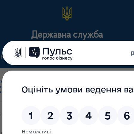
Державна служба
Нормативні документи
Для громадськості
П
Ліцензування
здрібна торгівля
Державний
виробництва лікарс
засобами, імпорт
нагляд
засобів, крові т
асобів (крім АФІ)
(контроль)
сертифікація
ті бюджету на 2024 рік уряд заклав збільшення видатків на охоро