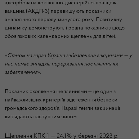
адсорбована коклюшно-дифтерійно-правцева
вакцина (АКДП-3) перевищують показники
аналогічного періоду минулого року. Позитивну
динаміку демонструють і решта показників щодо
обов’язкових календарних щеплень для дітей.
«Станом на зараз Україна забезпечена вакцинами — у
нас немає випадків переривання постачання чи
забезпечення».
Показник охоплення щепленнями — це один з
найважливіших критеріїв відстеження безпеки
громадського здоров’я. Наразі темпи вакцинації
виглядають наступним чином:
Щеплення КПК-1 — 24,1% у березні 2023 р.