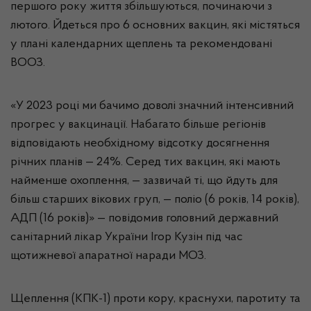
першого року життя збільшуються, починаючи з
лютого. Йдеться про 6 основних вакцин, які містяться
у плані календарних щеплень та рекомендовані
ВООЗ.
«У 2023 році ми бачимо доволі значний інтенсивний
прогрес у вакцинації. Набагато більше регіонів
відповідають необхідному відсотку досягнення
річних планів — 24%. Серед тих вакцин, які мають
найменше охоплення, — зазвичай ті, що йдуть для
більш старших вікових груп, — поліо (6 років, 14 років),
АДП (16 років)» — повідомив головний державний
санітарний лікар України Ігор Кузін під час
щотижневої апаратної наради МОЗ.
Щеплення (КПК-1) проти кору, краснухи, паротиту та