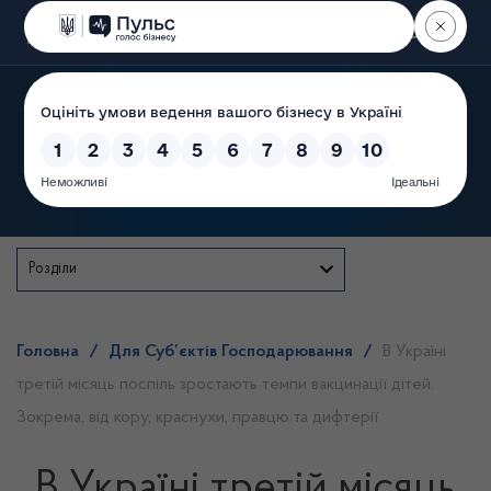
Пошук
Державна служба
Розділи
Головна
/
Для Суб’єктів Господарювання
/
В Україні
третій місяць поспіль зростають темпи вакцинації дітей.
Зокрема, від кору, краснухи, правцю та дифтерії
В Україні третій місяць