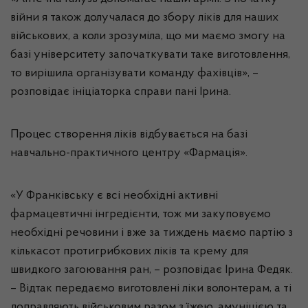
війни я також долучалася до збору ліків для наших
військових, а коли зрозуміла, що ми маємо змогу на
базі університету започаткувати таке виготовлення,
то вирішила організувати команду фахівців», –
розповідає ініціаторка справи пані Ірина.
Процес створення ліків відбувається на базі
навчально-практичного центру «Фармація».
«У Франківську є всі необхідні активні
фармацевтичні інгредієнти, тож ми закуповуємо
необхідні речовини і вже за тиждень маємо партію з
кількасот протигрибкових ліків та крему для
швидкого загоювання ран, – розповідає Ірина Федяк.
– Відтак передаємо виготовлені ліки волонтерам, а ті
доправляють військовим разом з їжею, амуніцією та