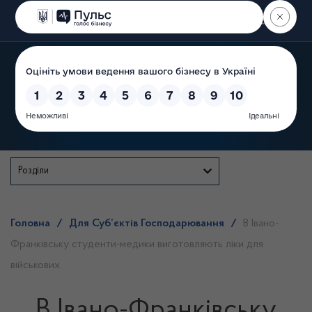
Пошук
Державна служба
Розділи
Головна
/
Для Суб’єктів Господарювання
/
В Івано-
Франківську студенти-медики виготовляють ліки для
військових
В Івано-Франківську