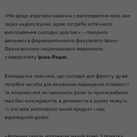
«Ми дещо втратили навички з виготовлення ліків, але
зараз надолужуємо, адже потреба аптечного
виготовлення сьогодні зростає», – говорить
деканесса фармацевтичного факультету Івано-
Франківського національного медичного
університету
Ірина Федяк.
Викладачка пояснює, що сьогодні для фронту дуже
потрібні засоби для лікування підвищеної пітливості
та попрілостей, які загоюють рани та протигрибкові
мазі без консервантів, а допомогти в цьому можуть
ті, хто вміє виготовити такий продукт і має
відповідний дозвіл.
«Аптечна галузь допомагає нашій армії. З початку