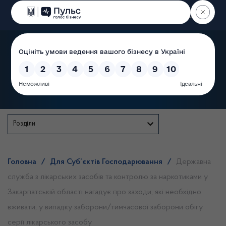
Пошук
Державна служба
Розділи
Головна
/
Для Суб’єктів Господарювання
/
Державна
служба з лікарських засобів та контролю за наркотиками у
Закарпатській області нагадує про заходи, які необхідно
вживати, у випадку заборони/тимчасової заборони обігу
серії лікарського засобу