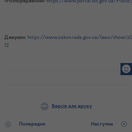
«Розпорядження»
https://www.portal.dls.gov.ua/Publi
Джерело:
https://www.zakon.rada.gov.ua/laws/show/z0
12
Версія для друку
Попередня
Наступна