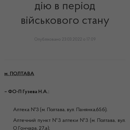
дію в період
військового стану
Опубліковано 23.03.2022 о 17:09
м. ПОЛТАВА
– ФО-П Гузева Н.А.:
Аптека №3 (м. Полтава, вул. Панянка,65.б);
Аптечний пункт №3 аптеки №3 (м. Полтава, вул.
О.Гончара, 27,а);