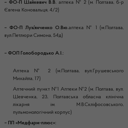
–
ФО-П Шайкевич В.В.
аптека № 2 (м. Полтава, б-р
Євгена Коновальця, 4/2)
– ФО-П Лук҆янченко О.Вю.
аптека № 1 (м.Полтава,
вул.Петлюри Симона, 54д)
–
ФОП Голобородько А.І.:
Аптека № 2 (м.Полтава, вул.Грушевського
Михайла, 17)
Аптечний пункт №1 Аптеки №2 (м. Полтава, вул.
Шевченка, 23, Полтавська обласна клінічна
лікарня ім. М.В.Скліфосовського,
пульмонологічний корпус)
– ПП «Медфарм-плюс»: