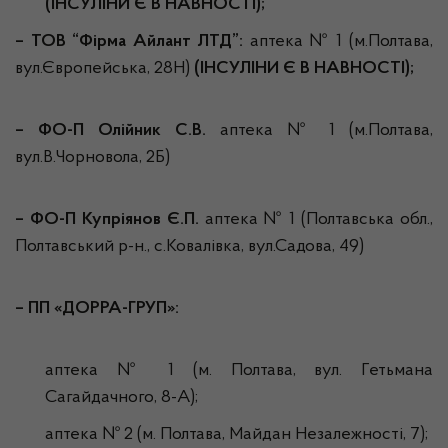
(ІНСУЛІНИ Є В НАВНОСТІ);
–
ТОВ
“Фірма Айлант ЛТД”:
аптека № 1 (м.Полтава,
вул.Європейська, 28Н)
(ІНСУЛІНИ Є В НАВНОСТІ);
–
ФО-П Олійник С.В.
аптека № 1 (м.Полтава,
вул.В.Чорновола, 2Б)
– ФО-П Купріянов Є.П.
аптека № 1 (Полтавська обл.,
Полтавський р-н., с.Ковалівка, вул.Садова, 49)
–
ПП «ДОРРА-ГРУП»
:
аптека № 1 (м. Полтава, вул. Гетьмана
Сагайдачного, 8-А);
аптека № 2 (м. Полтава, Майдан Незалежності, 7);