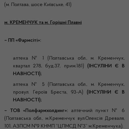
(м. Полтава, шосе Київське, 41)
м. КРЕМЕНЧУК та м. Горішні Плавні
– ПП «Фармсіті»
:
аптека № 1 (Полтавська обл., м. Кременчук,
квартал 278, буд.37, прим.181)
(ІНСУЛІНИ Є В
НАВНОСТІ);
аптека № 5 (Полтавська обл., м. Кременчук,
провул. Героїв Бреста, 93-А)
(ІНСУЛІНИ Є В
НАВНОСТІ);
– ТОВ «Полфармхолдинг»:
аптечний пункт № 6
(Полтавська обл., м.Кременчук вул.Олексія Древаля,
101, АЗПСМ №9 КНМП “ЦПМСД №3” м.Кременчука);