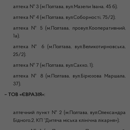
аптека № 3 (м.Полтава, вул.Мазепи Івана, 45 б);
аптека № 4 (м.Полтава, вул.Соборності, 75/2);
аптека № 5 (м.Полтава, провул.Кооперативний,
1а);
аптека № 6 (м.Полтава, вул.Великотирновська,
25/2);
аптека № 7 (м.Полтава, вул.Сакко, 1);
аптека № 8 (м.Полтава, вул.Бірюзова Маршала,
37);
– ТОВ «ЄВРАЗІЯ»:
аптечний пункт № 2 (м.Полтава, вул.Олександра
Бідного,2, КП “Дитяча міська клінічна лікарня»);