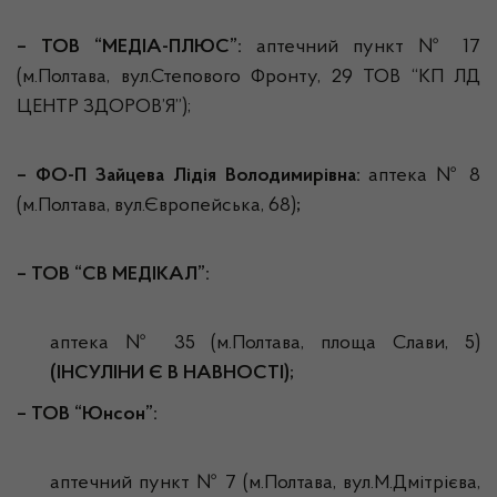
– ТОВ
“МЕДІА-ПЛЮС”
:
аптечний пункт № 17
(м.Полтава, вул.Степового Фронту, 29 ТОВ “КП ЛД
ЦЕНТР ЗДОРОВ’Я”);
–
ФО-П Зайцева Лідія Володимирівна:
аптека № 8
(м.Полтава, вул.Європейська, 68)
;
–
ТОВ
“СВ МЕДІКАЛ”:
аптека № 35 (м.Полтава, площа Слави, 5)
(ІНСУЛІНИ Є В НАВНОСТІ);
– ТОВ
“Юнсон”:
аптечний пункт № 7 (м.Полтава, вул.М.Дмітрієва,