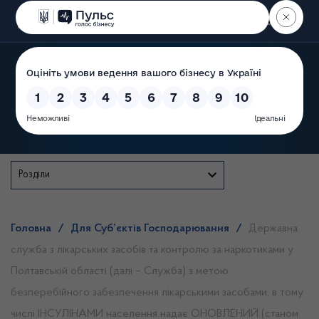
Пошук
Державна служба
Розділи
Головна
/
Для Суб’єктів Господарювання
/
Державна
служба з лікарських засобів та контролю за наркотиками у
Полтавській області (далі – Служба) з метою
безперебійного забезпечення лікарськими засобами, в тому
числі ІНСУЛІНАМИ населення надає ОНОВЛЕНИЙ (станом