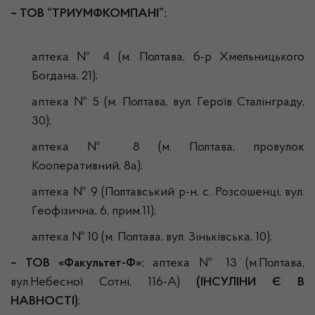
– ТОВ “ТРИУМФКОМПАНІ”:
аптека № 4 (м. Полтава, б-р Хмельницького
Богдана, 21);
аптека № 5 (м. Полтава, вул. Героїв Сталінграду,
30);
аптека № 8 (м. Полтава, провулок
Кооперативний, 8а);
аптека № 9 (Полтавський р-н, с. Розсошенці, вул.
Геофізична, 6, прим.11);
аптека № 10 (м. Полтава, вул. Зіньківська, 10);
– ТОВ «Факультет-Ф»:
аптека № 13 (м.Полтава,
вул.Небесної Сотні, 116-А)
(ІНСУЛІНИ Є В
НАВНОСТІ)
;