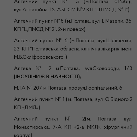
Аптечний пункт № 3 (м.Полтава, с.Рибці,
вул.Агітаційна, 13, АЗПСМ №2 КП “ЦПМСД № 1”)
Аптечний пункт № 5 (м.Полтава, вул. І. Мазепи, 36,
КП “ЦПМСД № 2”, 2-й поверх)
Аптечний пункт № 6 (м.Полтава, вул.Шевченка,
23, КП “Полтавська обласна клінічна лікарня імені
М.В.Скліфосовського”)
Аптека № 2 м.Полтава, вул.Сковороди, 1/3
(ІНСУЛІНИ Є В НАВНОСТІ);
МЛА № 207 м.Полтава, провул.Госпітальний, 6
Аптечний пункт № 1 (м. Полтава, вул. О.Бідного,2
КП «ДМЛ»)
Аптечний пункт № 2(м. Полтава, вул.
Монастирська, 7-А КП «2-а МКЛ», хірургічний
корпус)