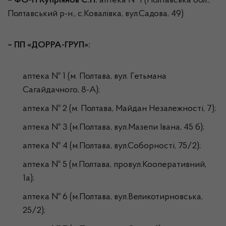
–
ФО-П Купріянов Є.П.
аптека № 1 (Полтавська обл.,
Полтавський р-н., с.Ковалівка, вул.Садова, 49)
–
ПП «ДОРРА-ГРУП»
:
аптека № 1 (м. Полтава, вул. Гетьмана
Сагайдачного, 8-А);
аптека № 2 (м. Полтава, Майдан Незалежності, 7);
аптека № 3 (м.Полтава, вул.Мазепи Івана, 45 б);
аптека № 4 (м.Полтава, вул.Соборності, 75/2);
аптека № 5 (м.Полтава, провул.Кооперативний,
1а);
аптека № 6 (м.Полтава, вул.Великотирновська,
25/2);