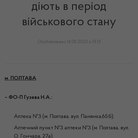
діють в період
військового стану
Опубліковано 14.06.2022 о 13:13
м. ПОЛТАВА
– ФО-П Гузева Н.А.:
Аптека №3 (м. Полтава, вул. Панянка,65.б);
Аптечний пункт №3 аптеки №3 (м. Полтава, вул.
О. Гончара, 27а);