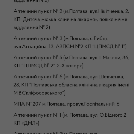
відділення №2)
Аптечний пункт № 2 (м.Полтава, вул.Нікітченка, 2,
КП “Дитяча міська клінічна лікарня», поліклінічне
відділення № 2)
Аптечний пункт № 3 (м.Полтава, с.Рибці,
вул.Агітаційна, 13, АЗПСМ №2 КП “ЦПМСД № 1”)
Аптечний пункт № 5 (м.Полтава, вул. І. Мазепи, 36,
КП “ЦПМСД № 2”, 2-й поверх)
Аптечний пункт № 6 (м.Полтава, вул.Шевченка,
23, КП “Полтавська обласна клінічна лікарня імені
М.В.Скліфосовського”)
МЛА № 207 м.Полтава, провул.Госпітальний, 6
Аптечний пункт № 1 (м. Полтава, вул. О.Бідного,2
КП «ДМЛ»)