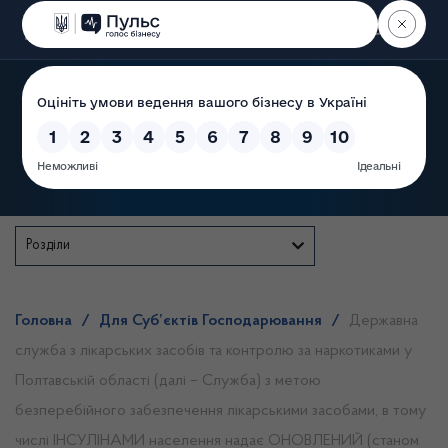
Пошук
Державна служба
Розділи
Головна
/
Для Суб’єктів Господарювання
/
Державна
служба з лікарських засобів та контролю за наркотиками у
Полтавській області (далі – Служба) з метою
безперебійного забезпечення лікарськими засобами, в тому
числі ІНСУЛІНАМИ населення надає ОНОВЛЕНИЙ (станом