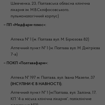
Шевченка, 23, Полтавська обласна клінічна
лікарня ім. М.В.Скліфосовського,
пульмонологічний корпус)
–
ПП «Медфарм-плюс»:
Аптека № 1 (м. Полтава вул. М. Бірюзова 82)
Аптечний пункт № 1 (м. Полтава вул. М. Дмітрієва
7-а)
– ПОКП «Полтавафарм»:
Аптека № 197 м. Полтава, вул. Івана Мазепи, 37
(ІНСУЛІНИ Є В НАВНОСТІ);
Аптечний пункт № 1 (м.Полтава, вул. Залізна, 17,
КП “4-а міська клінічна лікарня”, поліклінічне