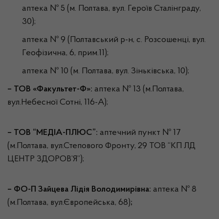
аптека № 5 (м. Полтава, вул. Героїв Сталінграду,
30);
аптека № 9 (Полтавський р-н, с. Розсошенці, вул.
Геофізична, 6, прим.11);
аптека № 10 (м. Полтава, вул. Зіньківська, 10);
– ТОВ «Факультет-Ф»:
аптека № 13 (м.Полтава,
вул.Небесної Сотні, 116-А);
– ТОВ
“МЕДІА-ПЛЮС”
:
аптечний пункт № 17
(м.Полтава, вул.Степового Фронту, 29 ТОВ “КП ЛД
ЦЕНТР ЗДОРОВ’Я”);
– ФО-П Зайцева Лідія Володимирівна:
аптека № 8
(м.Полтава, вул.Європейська, 68)
;