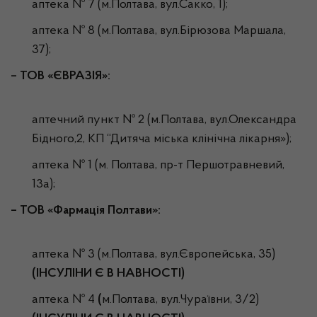
аптека № 7 (м.Полтава, вул.Сакко, 1);
аптека № 8 (м.Полтава, вул.Бірюзова Маршала,
37);
– ТОВ «ЄВРАЗІЯ»:
аптечний пункт № 2 (м.Полтава, вул.Олександра
Бідного,2, КП “Дитяча міська клінічна лікарня»);
аптека № 1 (м. Полтава, пр-т Першотравневий,
13а);
–
ТОВ «Фармація Полтави»:
аптека № 3 (м.Полтава, вул.Європейська, 35)
(ІНСУЛІНИ Є В НАВНОСТІ)
аптека № 4
(
м.Полтава, вул.Чураївни, 3/2)