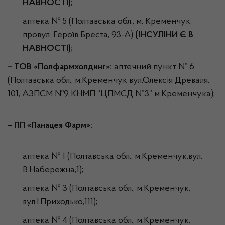
НАВНОСТІ);
аптека № 5 (Полтавська обл., м. Кременчук,
провул. Героїв Бреста, 93-А)
(ІНСУЛІНИ Є В
НАВНОСТІ);
– ТОВ «Полфармхолдинг»:
аптечний пункт № 6
(Полтавська обл., м.Кременчук вул.Олексія Древаля,
101, АЗПСМ №9 КНМП “ЦПМСД №3” м.Кременчука);
– ПП «Панацея Фарм»:
аптека № 1 (Полтавська обл., м.Кременчук,вул.
В.Набережна,1);
аптека № 3 (Полтавська обл., м.Кременчук,
вул.І.Приходько,111);
аптека № 4 (Полтавська обл., м.Кременчук,