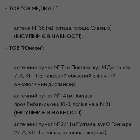
–
ТОВ “СВ МЕДІКАЛ”:
аптека № 35 (м.Полтава, площа Слави, 5)
(ІНСУЛІНИ Є В НАВНОСТІ);
– ТОВ “Юнсон”:
аптечний пункт № 7 (м.Полтава, вул.М.Дмітрієва,
7-А, КП “Полтавський обласний клінічний
онкологічний диспансер);
аптечний пункт № 14 (м.Полтава,
пров.Рибальський, 10-В, поліклініка №3)
(ІНСУЛІНИ Є В НАВНОСТІ);
аптечний пункт № 2/1 (м.Полтава, вул.О.Гончара,
27-А, КП “1-а міська клінічна лікарня»);