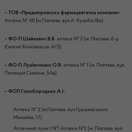
– ТОВ «Придніпровська фармацевтична компанія»
Аптека № 48
(
м.Полтава, вул.А. Кукоби,18а)
–
ФО-П Шайкевич В.В.
аптека № 2 (м. Полтава, б-р
Євгена Коновальця, 4/2)
–
ФО-П Лук҆янченко О.В.
аптека № 1 (м. Полтава, вул.
Петлюри Симона, 54д)
–
ФОП Голобородько А.І.:
Аптека № 2 (м.Полтава, вул.Грушевського
Михайла, 17)
Аптечний пункт №1 Аптеки №2 (м. Полтава, вул.