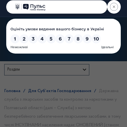
Пошук
Державна служба
Розділи
Головна
/
Для Суб’єктів Господарювання
/
Державна
служба з лікарських засобів та контролю за наркотиками у
Полтавській області (далі – Служба) з метою
безперебійного забезпечення лікарськими засобами, в тому
числі ІНСУЛІНАМИ населення надає ОНОВЛЕНИЙ (станом