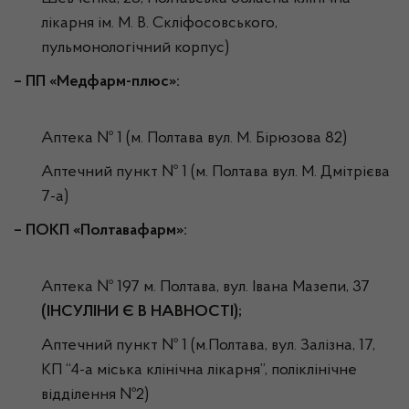
лікарня ім. М. В. Скліфосовського,
пульмонологічний корпус)
–
ПП «Медфарм-плюс»:
Аптека № 1 (м. Полтава вул. М. Бірюзова 82)
Аптечний пункт № 1 (м. Полтава вул. М. Дмітрієва
7-а)
– ПОКП «Полтавафарм»:
Аптека № 197 м. Полтава, вул. Івана Мазепи, 37
(ІНСУЛІНИ Є В НАВНОСТІ);
Аптечний пункт № 1 (м.Полтава, вул. Залізна, 17,
КП “4-а міська клінічна лікарня”, поліклінічне
відділення №2)