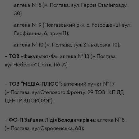
аптека № 5 (м. Полтава, вул. Героїв Сталінграду,
30);
аптека № 9 (Полтавський р-н, с. Розсошенці, вул.
Геофізична, 6, прим.11);
аптека № 10 (м. Полтава, вул. Зіньківська, 10);
– ТОВ «Факультет-Ф»:
аптека № 13 (м.Полтава,
вул.Небесної Сотні, 116-А);
– ТОВ
“МЕДІА-ПЛЮС”
:
аптечний пункт № 17
(м.Полтава, вул.Степового Фронту, 29 ТОВ “КП ЛД
ЦЕНТР ЗДОРОВ’Я”);
– ФО-П Зайцева Лідія Володимирівна:
аптека № 8
(м.Полтава, вул.Європейська, 68)
;