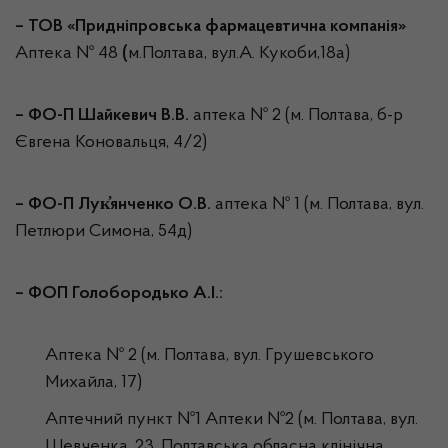
– ТОВ «Придніпровська фармацевтична компанія»
Аптека № 48
(
м.Полтава, вул.А. Кукоби,18а)
–
ФО-П Шайкевич В.В.
аптека № 2 (м. Полтава, б-р
Євгена Коновальця, 4/2)
–
ФО-П Лук҆янченко О.В.
аптека № 1 (м. Полтава, вул.
Петлюри Симона, 54д)
–
ФОП Голобородько А.І.:
Аптека № 2 (м. Полтава, вул. Грушевського
Михайла, 17)
Аптечний пункт №1 Аптеки №2 (м. Полтава, вул.
Шевченка, 23, Полтавська обласна клінічна