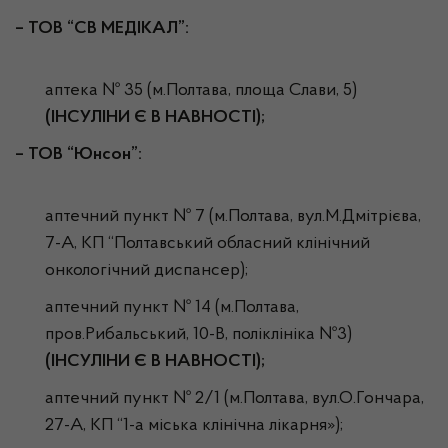
–
ТОВ “СВ МЕДІКАЛ”:
аптека № 35 (м.Полтава, площа Слави, 5)
(ІНСУЛІНИ Є В НАВНОСТІ);
– ТОВ “Юнсон”:
аптечний пункт № 7 (м.Полтава, вул.М.Дмітрієва,
7-А, КП “Полтавський обласний клінічний
онкологічний диспансер);
аптечний пункт № 14 (м.Полтава,
пров.Рибальський, 10-В, поліклініка №3)
(ІНСУЛІНИ Є В НАВНОСТІ);
аптечний пункт № 2/1 (м.Полтава, вул.О.Гончара,
27-А, КП “1-а міська клінічна лікарня»);