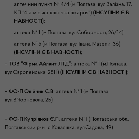
аптечний пункт № 4/4 (м.Полтава, вул.Залізна, 17,
КП “4-а міська клінічна лікарня”)
(ІНСУЛІНИ Є В
НАВНОСТІ);
аптека № 1 (м.Полтава, вул.Соборності, 26/14);
аптека № 5 (м.Полтава, вул.Івана Мазепи, 36)
(ІНСУЛІНИ Є В НАВНОСТІ);
–
ТОВ “Фірма Айлант ЛТД”:
аптека № 1 (м.Полтава,
вул.Європейська, 28Н)
(ІНСУЛІНИ Є В НАВНОСТІ);
–
ФО-П Олійник С.В.
аптека № 1 (м.Полтава,
вул.В.Чорновола, 2Б)
–
ФО-П Купріянов Є.П.
аптека № 1 (Полтавська обл.,
Полтавський р-н., с.Ковалівка, вул.Садова, 49)