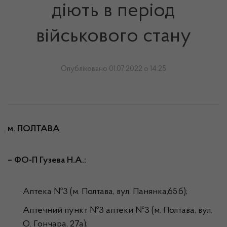
діють в період
військового стану
Опубліковано 01.07.2022 о 14:25
м. ПОЛТАВА
– ФО-П Гузева Н.А.:
Аптека №3 (м. Полтава, вул. Панянка,65.б);
Аптечний пункт №3 аптеки №3 (м. Полтава, вул.
О. Гончара, 27а);