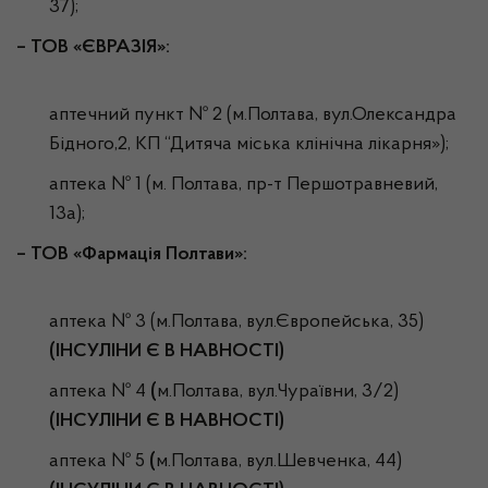
37);
– ТОВ «ЄВРАЗІЯ»:
аптечний пункт № 2 (м.Полтава, вул.Олександра
Бідного,2, КП “Дитяча міська клінічна лікарня»);
аптека № 1 (м. Полтава, пр-т Першотравневий,
13а);
–
ТОВ «Фармація Полтави»:
аптека № 3 (м.Полтава, вул.Європейська, 35)
(ІНСУЛІНИ Є В НАВНОСТІ)
аптека № 4
(
м.Полтава, вул.Чураївни, 3/2)
(ІНСУЛІНИ Є В НАВНОСТІ)
аптека № 5
(
м.Полтава, вул.Шевченка, 44)