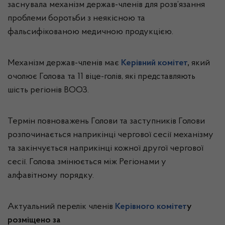
заснувала механізм держав-членів для розв’язання
проблеми боротьби з неякісною та
фальсифікованою медичною продукцією.
Механізм держав-членів має
Керівний комітет
,
який
очолює Голова та 11 віце-голів, які представляють
шість регіонів ВООЗ.
Термін повноважень Голови та заступників Голови
розпочинається наприкінці чергової сесії механізму
та закінчується наприкінці кожної другої чергової
сесії. Голова змінюється між Регіонами у
алфавітному порядку.
Актуальний перелік членів
Керівного комітет
у
розміщено за