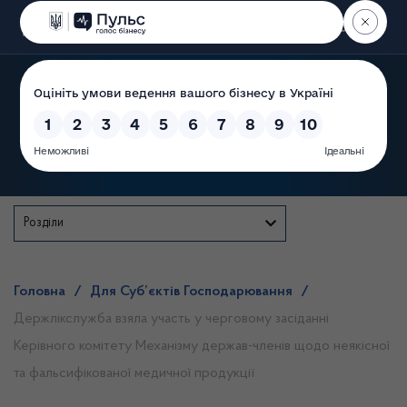
Пошук
Державна служба
Розділи
Головна
/
Для Суб’єктів Господарювання
/
Держлікслужба взяла участь у черговому засіданні
Керівного комітету Механізму держав-членів щодо неякісної
та фальсифікованої медичної продукції