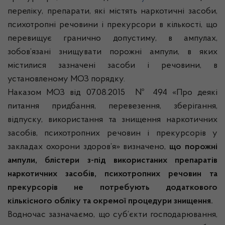
переліку, препарати, які містять наркотичні засоби,
психотропні речовини і прекурсори в кількості, що
перевищує гранично допустиму, в ампулах,
зобов’язані знищувати порожні ампули, в яких
містилися зазначені засоби і речовини, в
установленому МОЗ порядку.
Наказом МОЗ від 07.08.2015 № 494 «Про деякі
питання придбання, перевезення, зберігання,
відпуску, використання та знищення наркотичних
засобів, психотропних речовин і прекурсорів у
закладах охорони здоров’я» визначено,
що порожні
ампули, блістери з-під використаних препаратів
наркотичних засобів, психотропних речовин та
прекурсорів не потребують додаткового
кількісного обліку та окремої процедури знищення.
Водночас зазначаємо, що суб’єкти господарювання,