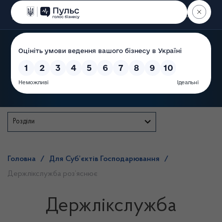
Пошук
Державна служба
Розділи
Головна
/
Для Суб’єктів Господарювання
/
Держлікслужба роз’яснює
Держлікслужба