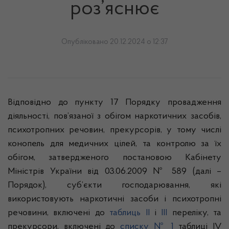
роз’яснює
Опубліковано 20.12.2024 о 12:37
Відповідно до пункту 17 Порядку провадження
діяльності, пов’язаної з обігом наркотичних засобів,
психотропних речовин, прекурсорів, у тому числі
конопель для медичних цілей, та контролю за їх
обігом, затвердженого постановою Кабінету
Міністрів України від 03.06.2009 № 589 (далі –
Порядок), суб’єкти господарювання, які
використовують наркотичні засоби і психотропні
речовини, включені до
таблиць II
і
III
переліку, та
прекурсори, включені до
списку № 1
таблиці IV