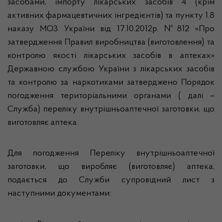
засобами, імпорту лікарських засобів 4 (крім
активних фармацевтичних інгредієнтів) та пункту 1.8
наказу МОЗ України від 17.10.2012р. №812 «Про
затвердження Правил виробництва (виготовлення) та
контролю якості лікарських засобів в аптеках»
Державною службою України з лікарських засобів
та контролю за наркотиками затверджено Порядок
погодження територіальними органами ( далі –
Служба) переліку внутрішньоаптечної заготовки, що
виготовляє аптека.
Для погодження Переліку внутрішньоаптечної
заготовки, що виробляє (виготовляє) аптека,
подається до Служби супровідний лист з
наступними документами: