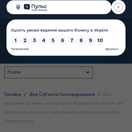
Пошук
Державна служба
Розділи
Головна
/
Для Суб’єктів Господарювання
/
Для
керівників аптечних закладів Івано-Франківської області, які
здійснюють діяльність з виробництва лікарських засобів в
умовах аптеки