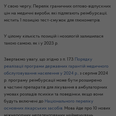
У свою чергу, Перелік граничних оптово-відпускних
цін на медичні вироби, які підлягають реімбурсації,
містить 1 позицію тест-смужок для глюкометрів.
У цілому кількість позицій і нозологій залишилася
такою самою, як і у 2023 р.
Звертаємо увагу, що згідно з п. 173
Порядку
реалізації програми державних гарантій медичного
обслуговування населення у 2024 р.,
з серпня 2024
р. програму реімбурсації може бути розширено
в частині препаратів для лікування в амбулаторних
умовах розладів психіки та поведінки, якщо вони
будуть включені до
Національного переліку
основних лікарських засобів
. Мова йде про 10 нових
міжнародних непатентованих найменувань