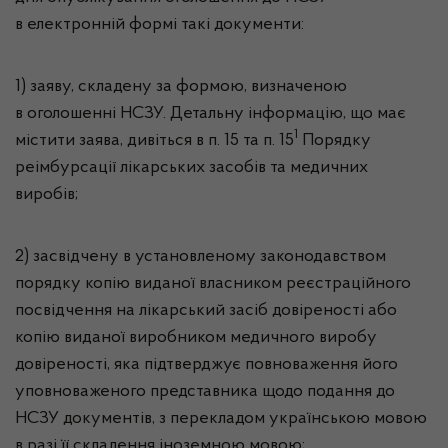
в електронній формі такі документи:
1) заяву, складену за формою, визначеною
в оголошенні НСЗУ. Детальну інформацію, що має
1
містити заява, дивіться в п. 15 та п. 15
Порядку
реімбурсації лікарських засобів та медичних
виробів;
2) засвідчену в установленому законодавством
порядку копію виданої власником реєстраційного
посвідчення на лікарський засіб довіреності або
копію виданої виробником медичного виробу
довіреності, яка підтверджує повноваження його
уповноваженого представника щодо подання до
НСЗУ документів, з перекладом українською мовою
в разі її складення іноземною мовою;