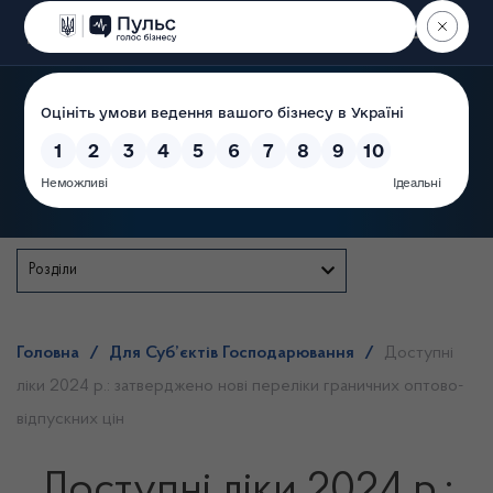
Пошук
Державна служба
Розділи
Головна
/
Для Суб’єктів Господарювання
/
Доступні
ліки 2024 р.: затверджено нові переліки граничних оптово-
відпускних цін
Доступні ліки 2024 р.: