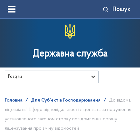
Пошук
Державна служба
Розділи
Головна
/
Для Суб’єктів Господарювання
/
До відома
ліцензіатів! Щодо відповідальності ліцензіата за порушення
установленого законом строку повідомлення органу
ліцензування про зміну відомостей