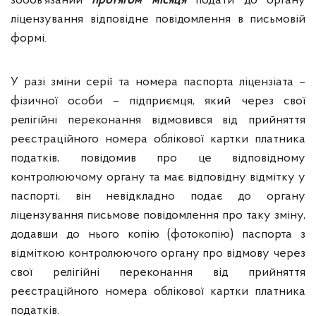
зобов’язаний
протягом місяця
подати до органу
ліцензування відповідне повідомлення в письмовій
формі.
У разі зміни серії та номера паспорта ліцензіата –
фізичної особи – підприємця, який через свої
релігійні переконання відмовився від прийняття
реєстраційного номера облікової картки платника
податків, повідомив про це відповідному
контролюючому органу та має відповідну відмітку у
паспорті, він невідкладно подає до органу
ліцензування письмове повідомлення про таку зміну,
додавши до нього копію (фотокопію) паспорта з
відміткою контролюючого органу про відмову через
свої релігійні переконання від прийняття
реєстраційного номера облікової картки платника
податків.