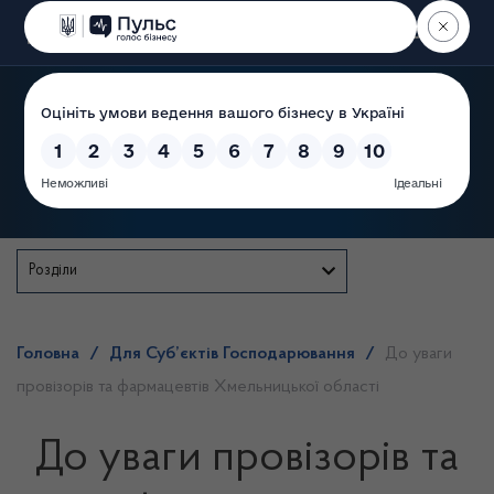
Пошук
Державна служба
Розділи
Головна
/
Для Суб’єктів Господарювання
/
До уваги
провізорів та фармацевтів Хмельницької області
До уваги провізорів та