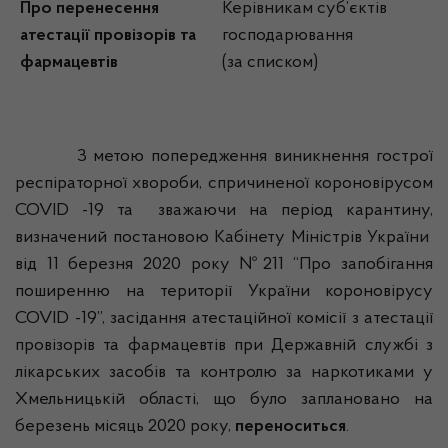
Про перенесення
Керівникам суб’єктів
атестації провізорів та
господарювання
фармацевтів
(за списком)
З метою попередження виникнення гострої
респіраторної хвороби, спричиненої короновірусом
COVID -19 та зважаючи на період карантину,
визначений постановою Кабінету Міністрів України
від 11 березня 2020 року №211 “Про запобігання
поширенню на території України короновірусу
COVID -19”, засідання атестаційної комісії з атестації
провізорів та фармацевтів при Державній службі з
лікарських засобів та контролю за наркотиками у
Хмельницькій області, що було заплановано на
березень місяць 2020 року,
переноситься
.