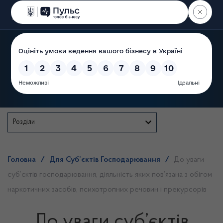
Пошук
Державна служба
Розділи
Головна
/
Для Суб’єктів Господарювання
/
До уваги
суб’єктів господарювання, діяльність яких пов’язана з обігом
наркотичних засобів, психотропних речовин і прекурсорів
До уваги суб’єктів