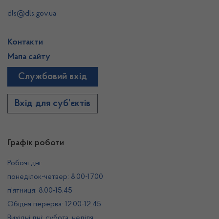
dls@dls.gov.ua
Контакти
Мапа сайту
Службовий вхід
Вхід для суб’єктів
Графік роботи
Робочі дні:
понеділок-четвер: 8.00-17.00
п’ятниця: 8.00-15.45
Обідня перерва: 12.00-12.45
Вихідні дні: субота, неділя