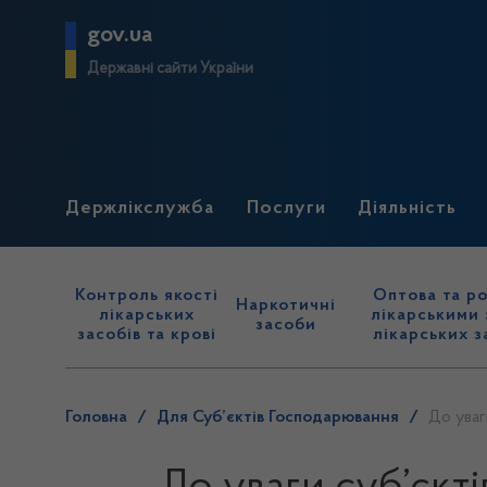
gov.ua
Державні сайти України
Держлікслужба
Послуги
Діяльність
Контроль якості
Оптова та ро
Наркотичні
лікарських
лікарськими 
засоби
засобів та крові
лікарських з
Головна
/
Для Суб’єктів Господарювання
/
До уваг