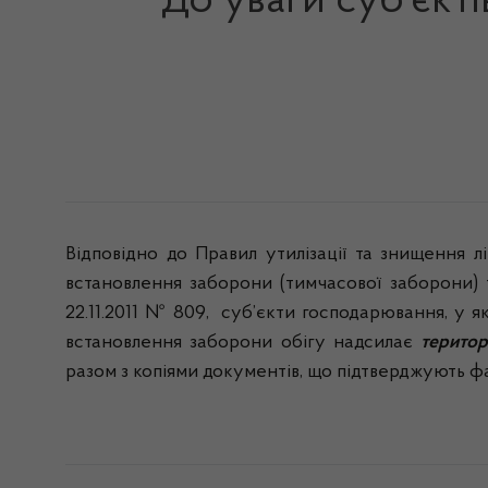
До уваги суб’єкт
Відповідно до Правил утилізації та знищення л
встановлення заборони (тимчасової заборони) т
22.11.2011 № 809,
суб’єкти господарювання, у як
встановлення заборони обігу надсилає
терито
разом з копіями документів, що підтверджують ф