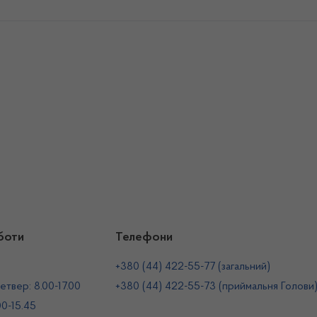
боти
Телефони
+380 (44) 422-55-77 (загальний)
етвер: 8.00-17.00
+380 (44) 422-55-73 (приймальня Голови
00-15.45