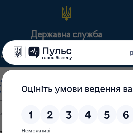
Державна служба
Нормативні документи
Для громадськості
П
Ліцензування
здрібна торгівля
Державний
виробництва лікарс
засобами, імпорт
нагляд
засобів, крові т
асобів (крім АФІ)
(контроль)
сертифікація
и суб’єктів господарювання, що здійснюють торгівлю лікарським