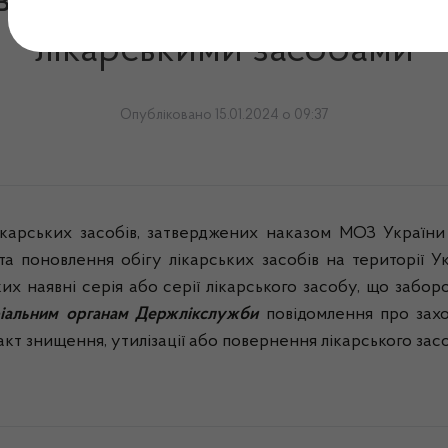
ів господарювання, що зд
лікарськими засобами
Опубліковано 15.01.2024 о 09:37
ікарських засобів, затверджених наказом МОЗ України 
а поновлення обігу лікарських засобів на території 
их наявні серія або серії лікарського засобу, що забор
ріальним органам Держлікслужби
повідомлення про захо
акт знищення, утилізації або повернення лікарського зас