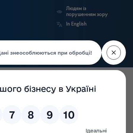
Людям із
порушенням зору
In English
Пошук
рес-центр
Контакти
Антикорупційний
ьких
Ринковий
Державні
портал
а
нагляд
реєстри
Держлікслужби
и засобами