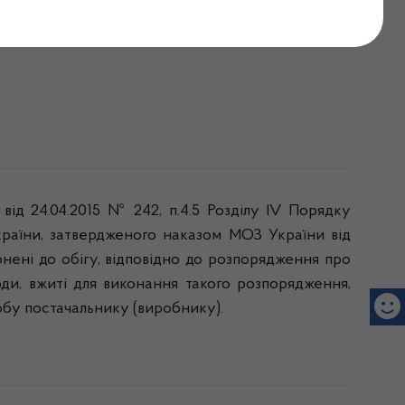
ійснюють торгівлю
від 24.04.2015 № 242, п.4.5 Розділу
I
V Порядку
України, затвердженого наказом МОЗ України від
онені до обігу, відповідно до розпорядження про
ди, вжиті для виконання такого розпорядження,
обу постачальнику (виробнику).