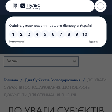
Пошук
Державна служба
Розділи
Головна
/
Для Суб’єктів Господарювання
/
ДО УВАГИ
СУБ`ЄКТІВ ГОСПОДАРЮВАННЯ, ЩО ПОДАЮТЬ
ДОКУМЕНТИ ДЛЯ ОТРИМАННЯ ЛІЦЕНЗІЇ
ДО УВАГИ СУБ`ЄКТІВ