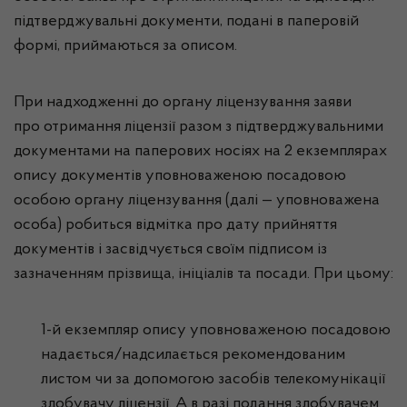
підтверджувальні документи, подані в паперовій
формі, приймаються за описом.
При надходженні до органу ліцензування заяви
про отримання ліцензії разом з підтверджувальними
документами на паперових носіях на 2 екземплярах
опису документів уповноваженою посадовою
особою органу ліцензування (далі — уповноважена
особа) робиться відмітка про дату прийняття
документів і засвідчується своїм підписом із
зазначенням прізвища, ініціалів та посади. При цьому:
1-й екземпляр опису уповноваженою посадовою
надається/надсилається рекомендованим
листом чи за допомогою засобів телекомунікації
здобувачу ліцензії. А в разі подання здобувачем