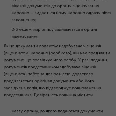
ліцензії документів до органу ліцензування
нарочно — видається йому нарочно одразу після
заповнення;
2-й екземпляр опису залишається в органі
ліцензування.
Якщо документи подаються здобувачем ліцензії
(ліцензіатом) нарочно (особисто), він має пред’явити
документ, що посвідчує його особу. У разі подання
документів представником здобувача ліцензії
(ліцензіата), тобто за довіреністю, додатково
пред’являється оригінал документа або його
засвідчена копія, що підтверджує повноваження
представника. Довіреність повинна містити:
назву органу, до якого подаються документи;