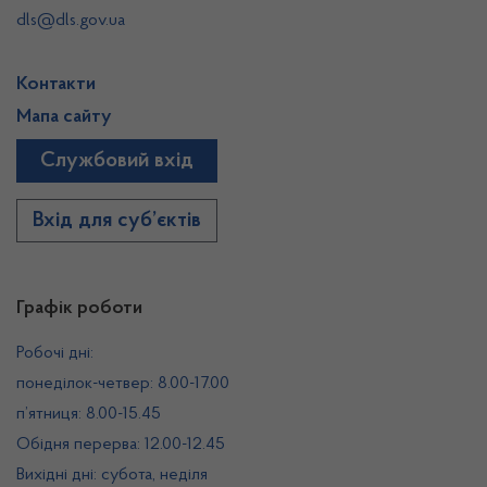
dls@dls.gov.ua
Контакти
Мапа сайту
Службовий вхід
Вхід для суб’єктів
Графік роботи
Робочі дні:
понеділок-четвер: 8.00-17.00
п’ятниця: 8.00-15.45
Обідня перерва: 12.00-12.45
Вихідні дні: субота, неділя