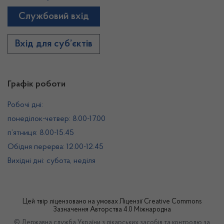
Службовий вхід
Вхід для суб’єктів
Графік роботи
Робочі дні:
понеділок-четвер: 8.00-17.00
п’ятниця: 8.00-15.45
Обідня перерва: 12.00-12.45
Вихідні дні: субота, неділя
Цей твір ліцензовано на умовах
Ліцензії Creative Commons
Зазначення Авторства 4.0 Міжнародна
© Державна служба України з лікарських засобів та контролю за