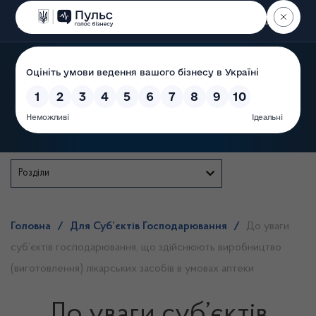
Пошук
Державна служба
Розділи
Головна
/
Для Суб’єктів Господарювання
/
До уваги
суб’єктів господарювання, що здійснюють виробництво
(виготовлення) лікарських засобів в умовах аптеки
До уваги суб’єктів