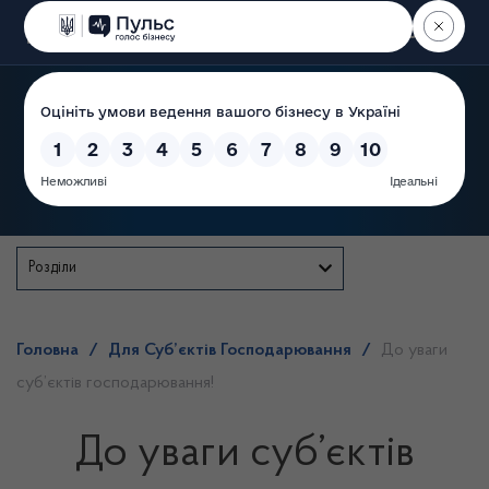
Пошук
Державна служба
Розділи
Головна
/
Для Суб’єктів Господарювання
/
До уваги
суб’єктів господарювання!
До уваги суб’єктів