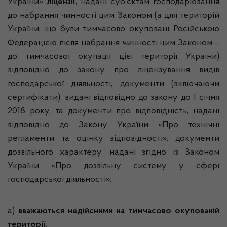
України»
ліцензії
, надані суб’єктам господарювання
до набрання чинності цим Законом (а для територій
України, що були тимчасово окуповані Російською
Федерацією після набрання чинності цим Законом –
до тимчасової окупації цієї території України)
відповідно до закону про ліцензування видів
господарської діяльності, документи (включаючи
сертифікати), видані відповідно до закону до 1 січня
2018 року, та документи про відповідність, надані
відповідно до Закону України «Про технічні
регламенти та оцінку відповідності», документи
дозвільного характеру, надані згідно із Законом
України «Про дозвільну систему у сфері
господарської діяльності»:
а)
вважаються недійсними на тимчасово окупованій
території
;