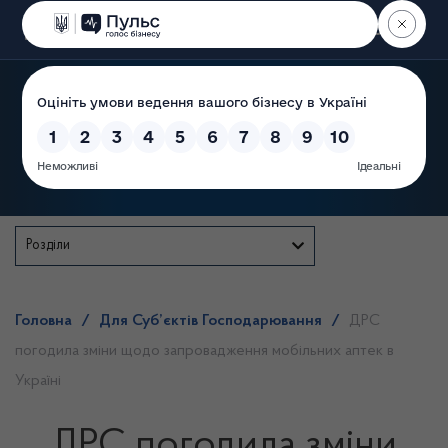
Пошук
Державна служба
Розділи
Головна
/
Для Суб’єктів Господарювання
/
ДРС
погодила зміни щодо запровадження мобільних аптек в
Україні
ДРС погодила зміни