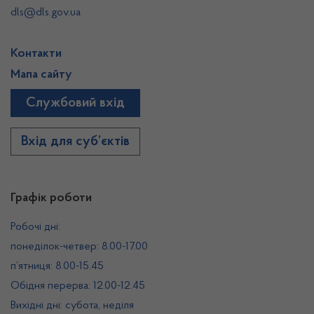
dls@dls.gov.ua
Контакти
Мапа сайту
Службовий вхід
Вхід для суб’єктів
Графік роботи
Робочі дні:
понеділок-четвер: 8.00-17.00
п’ятниця: 8.00-15.45
Обідня перерва: 12.00-12.45
Вихідні дні: субота, неділя