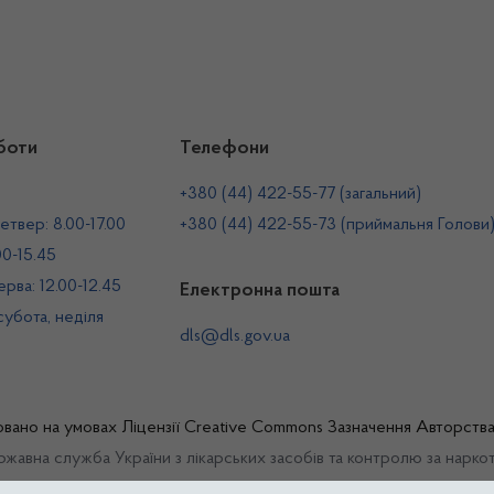
боти
Телефони
+380 (44) 422-55-77 (загальний)
етвер: 8.00-17.00
+380 (44) 422-55-73 (приймальня Голови
00-15.45
рва: 12.00-12.45
Електронна пошта
 субота, неділя
dls@dls.gov.ua
овано на умовах
Ліцензії Creative Commons Зазначення Авторств
жавна служба України з лікарських засобів та контролю за нарко