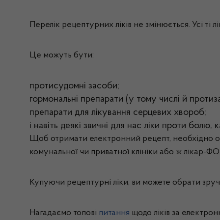
Перелік рецептурних ліків не змінюється. Усі ті 
Це можуть бути:
протисудомні засоби;
гормональні препарати (у тому числі й протиза
препарати для лікування серцевих хвороб;
і навіть деякі звичні для нас ліки проти болю, 
Щоб отримати електронний рецепт, необхідно обо
комунальної чи приватної клініки або ж лікар-ФО
Купуючи рецептурні ліки, ви можете обрати зру
Нагадаємо топові
питання
щодо ліків за електро