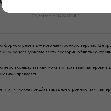
епт: переваги й особливо
Опубліковано 11.10.2023 о 11:19
ою формою рецепта — його електронною версією. Це зруч
нний рецепт дозволяє вести прозорий облік та контроль 
ю версією, лікар завжди може виписати вам паперовий, а
ркотичні препарати.
цепт, а які можна придбати як за електронною, так і па