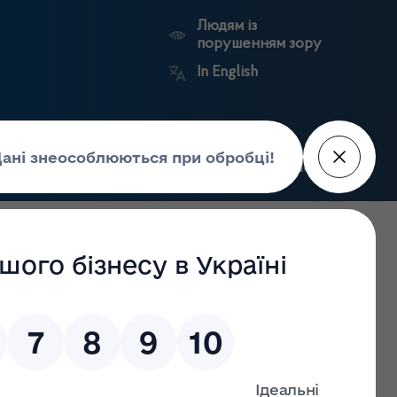
Людям із
порушенням зору
In English
Пошук
рес-центр
Контакти
Антикорупційний
ьких
Ринковий
Державні
портал
а
нагляд
реєстри
Держлікслужби