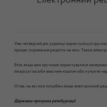
Електронний рец
Уже четвертий рік українці користуються зручн
процес отримання рецепта на ліки. Також електро
Втім, якщо вам зручніше користуватися паперово
лікарські засоби власним коштом або купуєте на
Отже, на які ліки потрібен лише електронний ре
Державна програма реімбурсації