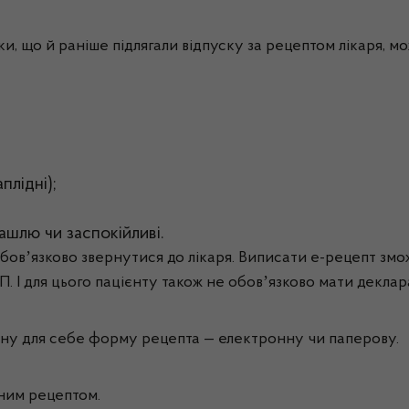
ліки, що й раніше підлягали відпуску за рецептом лікаря, 
плідні);
кашлю чи заспокійливі.
вʼязково звернутися до лікаря. Виписати е-рецепт зможе
П. І для цього пацієнту також не обовʼязково мати декла
чну для себе форму рецепта — електронну чи паперову.
нним рецептом.