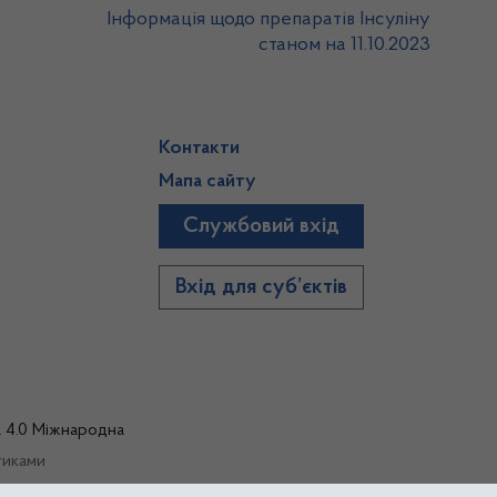
Інформація щодо препаратів Інсуліну
станом на 11.10.2023
Контакти
Мапа сайту
Службовий вхід
)
Вхід для суб’єктів
а 4.0 Міжнародна
тиками