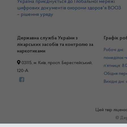
Україна приєднується до Глобальної мережі
цифрових документів охорони здоровʼя ВООЗ
– рішення уряду
Державна служба України з
Графік ро
лікарських засобів та контролю за
Робочі дні:
наркотиками
понеділок-ч
03115, м. Київ, просп. Берестейський,
п’ятниця: 8.
120-А
Обідня пере
Вихідні дні:
Цей твір ліценз
© Дер