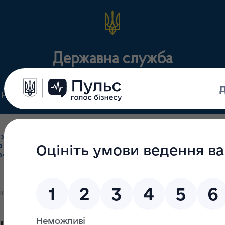
Державна служба
Нормативні документи
Для громадськості
П
Ліцензування
здрібна торгівля
Державний
виробництва лікарс
засобами, імпорт
нагляд
засобів, крові т
асобів (крім АФІ)
(контроль)
сертифікація
нний рецепт: переваги й особливості користування