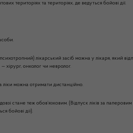
их територіях та територіях, де ведуться бойові дії.
засоби.
хотропний) лікарський засіб можна у лікаря, який відпо
 — хірург, онколог чи невролог.
на ліки можна отримати дистанційно.
взі стане теж обов’язковим. (Відпуск ліків за паперови
ся бойові дії).