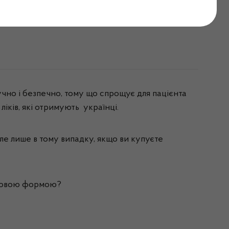
сті користування
но і безпечно, тому що спрощує для пацієнта
ліків, які отримують українці.
ле лише в тому випадку, якщо ви купуєте
перовою формою?