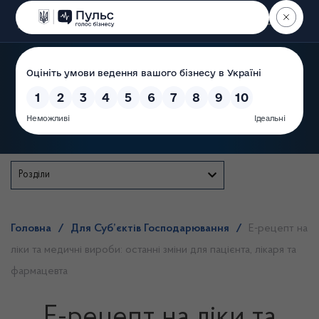
Пошук
Державна служба
Розділи
Головна
/
Для Суб’єктів Господарювання
/
Е-рецепт на
ліки та медичні вироби: останні зміни для пацієнта, лікаря та
фармацевта
Е-рецепт на ліки та