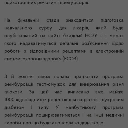
психотропних речовин і прекурсорів.
На фінальній стадії знаходиться підготовка
навчального курсу для лікарів, який буде
опублікований на сайті Академії НСЗУ і в межах
якого надаватимуться детальні роз’яснення щодо
роботи з відповідними рецептами в електронній
системі охорони здоров’я (ЕСОЗ).
З 8 жовтня також почала працювати програма
реімбурсації тест-смужок для вимірювання рівня
глюкози. За цей час виписано вже майже
1000 відповідних е-рецептів для пацієнтів з цукровим
діабетом І типу. У майбутньому програма
реімбурсації поширюватиметься і на інші медичні
вироби, про що буде анонсовано додатково.