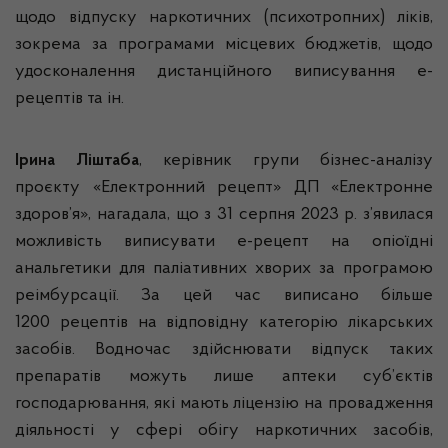
щодо відпуску наркотичних (психотропних) ліків,
зокрема за програмами місцевих бюджетів, щодо
удосконалення дистанційного виписування е-
рецептів та ін.
Ірина Ліштаба
, керівник групи бізнес-аналізу
проєкту «Електронний рецепт» ДП «Електронне
здоров’я», нагадала, що з 31 серпня 2023 р. з’явилася
можливість виписувати е-рецепт на опіоїдні
анальгетики для паліативних хворих за програмою
реімбурсації. За цей час виписано більше
1200 рецептів на відповідну категорію лікарських
засобів. Водночас здійснювати відпуск таких
препаратів можуть лише аптеки суб’єктів
господарювання, які мають ліцензію на провадження
діяльності у сфері обігу наркотичних засобів,