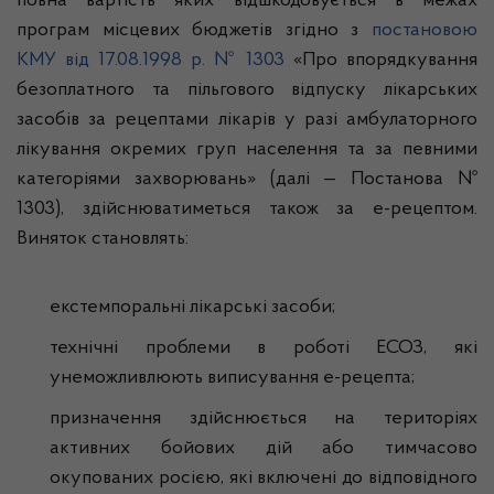
повна вартість яких відшкодовується в межах
програм місцевих бюджетів згідно з
постановою
КМУ від 17.08.1998 р. № 1303
«Про впорядкування
безоплатного та пільгового відпуску лікарських
засобів за рецептами лікарів у разі амбулаторного
лікування окремих груп населення та за певними
категоріями захворювань» (далі — Постанова №
1303), здійснюватиметься також за е-рецептом.
Виняток становлять:
екстемпоральні лікарські засоби;
технічні проблеми в роботі ЕСОЗ, які
унеможливлюють виписування е-рецепта;
призначення здійснюється на територіях
активних бойових дій або тимчасово
окупованих росією, які включені до відповідного