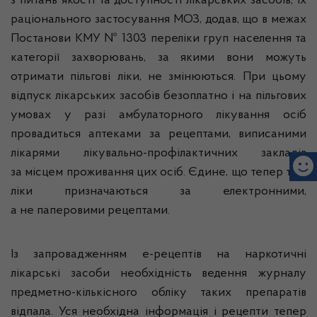
з питань якості та доступності лікарських засобів, їх
раціонального застосування МОЗ, додав, що в межах
Постанови КМУ № 1303 переліки груп населення та
категорії захворювань, за якими вони можуть
отримати пільгові ліки, не змінюються. При цьому
відпуск лікарських засобів безоплатно і на пільгових
умовах у разі амбулаторного лікування осіб
провадиться аптеками за рецептами, виписаними
лікарями лікувально-профілактичних закладів
за місцем проживання цих осіб. Єдине, що тепер такі
ліки призначаються за електронними,
а не паперовими рецептами.
Із запровадженням е-рецептів на наркотичні
лікарські засоби необхідність ведення журналу
предметно-кількісного обліку таких препаратів
відпала. Уся необхідна інформація і рецепти тепер