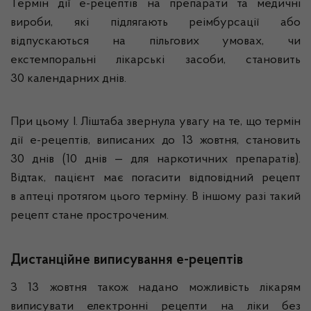
Термін дії е-рецептів на препарати та медичні
вироби, які підлягають реімбурсації або
відпускаються на пільгових умовах, чи
екстемпоральні лікарські засоби, становить
30 календарних днів.
При цьому І. Ліштаба звернула увагу на те, що термін
дії е-рецептів, виписаних до 13 жовтня, становить
30 днів (10 днів — для наркотичних препаратів).
Відтак, пацієнт має погасити відповідний рецепт
в аптеці протягом цього терміну. В іншому разі такий
рецепт стане простроченим.
Дистанційне виписування е-рецептів
З 13 жовтня також надано можливість лікарям
виписувати електронні рецепти на ліки без