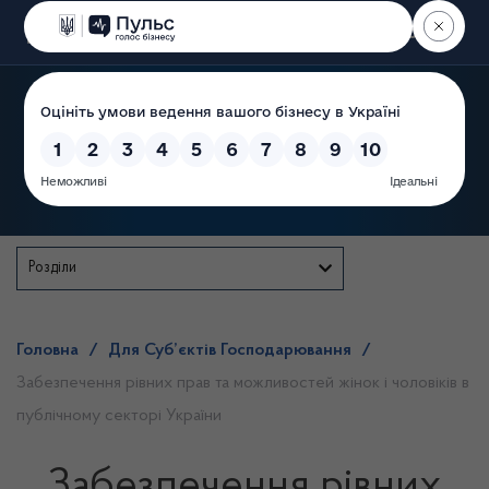
Пошук
Державна служба
Розділи
Головна
/
Для Суб’єктів Господарювання
/
Забезпечення рівних прав та можливостей жінок і чоловіків в
публічному секторі України
Забезпечення рівних