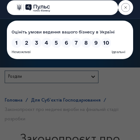
Пошук
Державна служба
Розділи
Головна
/
Для Суб’єктів Господарювання
/
Законопроєкт про медичні вироби на фінальній стадії
розробки
Законопроєкт про