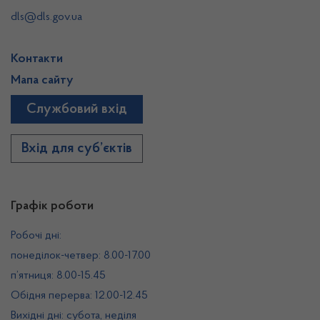
dls@dls.gov.ua
Контакти
Мапа сайту
Службовий вхід
Вхід для суб’єктів
Графік роботи
Робочі дні:
понеділок-четвер: 8.00-17.00
п’ятниця: 8.00-15.45
Обідня перерва: 12.00-12.45
Вихідні дні: субота, неділя