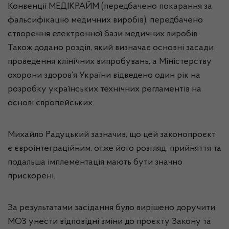
Конвенції МЕДІКРАЙМ (передбачено покарання за
фальсифікацію медичних виробів), передбачено
створення електронної бази медичних виробів.
Також додано розділ, який визначає основні засади
проведення клінічних випробувань, а Міністерству
охорони здоров’я України відведено один рік на
розробку українських технічних регламентів на
основі європейських.
Михайло Радуцький зазначив, що цей законопроєкт
є євроінтеграційним, отже його розгляд, прийняття та
подальша імплементація мають бути значно
прискорені.
За результатами засідання було вирішено доручити
МОЗ унести відповідні зміни до проєкту Закону та