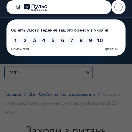
Пошук
Державна служба
Розділи
Головна
/
Для Суб’єктів Господарювання
/
Заходи з
питань державного ринкового нагляду за І квартал 2023
року
Заходи з питань