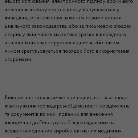
іншого копіювання, електронного підпису або іншого
аналога власноручного підпису допускається у
випадках, встановлених законом, іншими актами
цивільного законодавства, або за письмовою згодою
сторін, у якій мають міститися зразки відповідного
аналога їхніх власноручних підписів, або іншим
чином врегульовується порядок його використання
сторонами.
Використання факсиміле при підписанні заяв щодо
ліцензування господарської діяльності, повідомлень
та документів до них, поданих для внесення
інформації до Реєстру осіб, відповідальних за
введення медичних виробів, активних медичних