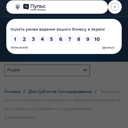
Пошук
Державна служба
Розділи
Головна
/
Для Суб’єктів Господарювання
/
Звертаємо
увагу на необхідність правильного оформлення документів,
які подаються суб’єктами господарювання до
Держлікслужби