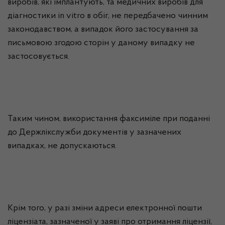
виробів, які імплантують, та медичних виробів для
діагностики in vitro в обіг, не передбачено чинним
законодавством, а випадок його застосування за
письмовою згодою сторін у даному випадку не
застосовується.
Таким чином, використання факсиміле при поданні
до Держлікслужби документів у зазначених
випадках, не допускаються.
Крім того, у разі зміни адреси електронної пошти
ліцензіата, зазначеної у заяві про отримання ліцензії,