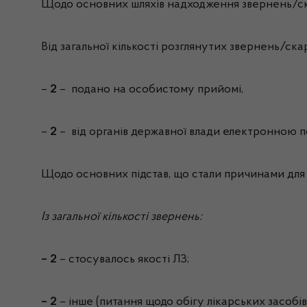
Щодо основних шляхів надходження звернень/ск
Від загальної кількості розглянутих звернень/скар
–
2
– подано на особистому прийомі,
–
2
– від органів державної влади електронною 
Щодо основних підстав, що стали причинами для
Із загальної кількості звернень:
– 2
– стосувалось якості ЛЗ;
– 2
– інше (питання щодо обігу лікарських засобів