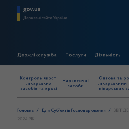
gov.ua
Державні сайти України
Держлікслужба
Послуги
Діяльність
Контроль якості
Оптова та ро
Наркотичні
лікарських
лікарськими 
засоби
засобів та крові
лікарських з
Головна
/
Для Суб’єктів Господарювання
/
ЗВІТ Д
2024 РІК