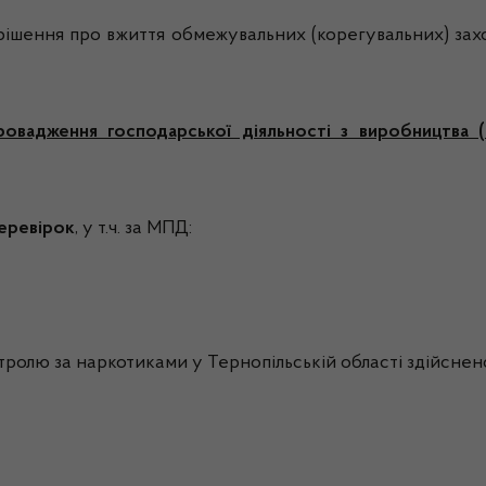
ішення про вжиття обмежувальних (корегувальних) зах
овадження господарської діяльності з виробництва (
перевірок
, у т.ч. за МПД:
тролю за наркотиками у Тернопільській області здійсне