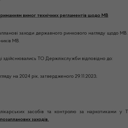
триманням вимог технічних регламентів щодо МВ
запланові заходи державного ринкового нагляду щодо МВ
ників МВ.
і здійснювались ТО Держлікслужби відповідно до:
яду на 2024 рік, затвердженого 29.11.2023;
карських засобів та контролю за наркотиками у Те
 позапланових заходів.