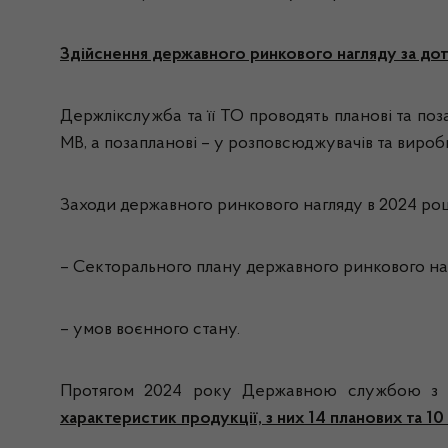
Здійснення державного ринкового нагляду за до
Держлікслужба та її ТО проводять планові та по
МВ, а позапланові – у розповсюджувачів та вироб
Заходи державного ринкового нагляду в 2024 роц
– Секторального плану державного ринкового нагл
– умов воєнного стану.
Протягом 2024 року Державною службою з лі
характеристик продукції, з них 14
планових та 10