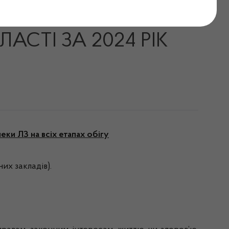
АСОБІВ ТА КОНТРОЛЮ
АСТІ ЗА 2024 РІК
ки ЛЗ на всіх етапах обігу
их закладів).