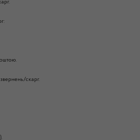
арг.
г:
поштою.
 звернень/скарг.
).