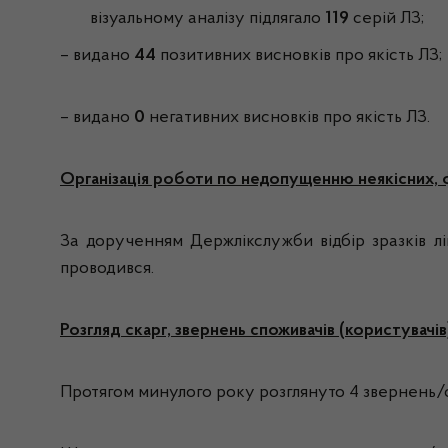
візуальному аналізу підлягало
119
серій ЛЗ;
– видано
44
позитивних висновків про якість ЛЗ;
– видано
0
негативних висновків про якість ЛЗ.
Організація роботи по недопущенню неякісних, 
За дорученням Держлікслужби відбір зразків лі
проводився.
Розгляд скарг, звернень споживачів (користувачі
Протягом минулого року розглянуто 4 звернень/ска