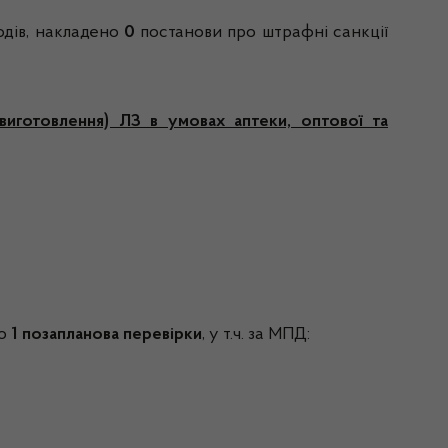
одів, накладено
0
постанови про штрафні санкції
виготовлення) ЛЗ в умовах аптеки, оптової та
но
1
позапланова перевірки
, у т.ч. за МПД: