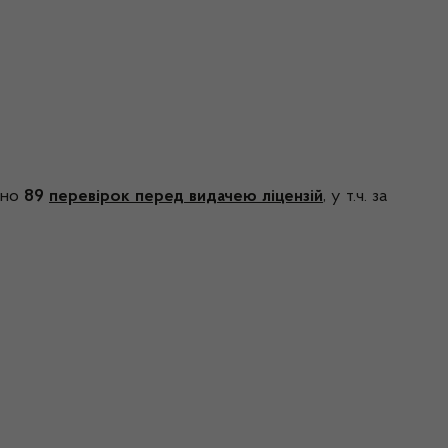
ено
89
перевірок перед видачею ліцензій
, у т.ч. за