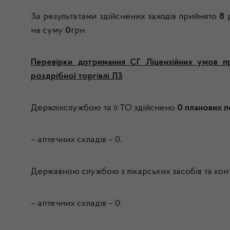
За результатами здійснених заходів прийнято
8
р
на суму
0
грн.
Перевірки дотримання СГ Ліцензійних умов пр
роздрібної торгівлі ЛЗ
Держлікслужбою та її ТО здійснено
0 планових 
– аптечних складів – 0
.
Державною службою з лікарських засобів та кон
– аптечних складів – 0;