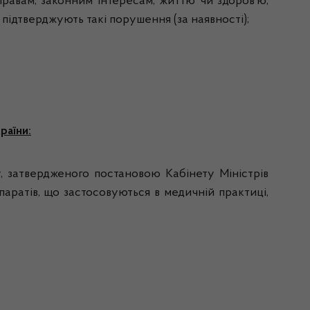
правам, законним інтересам, життю чи здоров’ю,
підтверджують такі порушення (за наявності);
раїни:
у, затвердженого постановою Кабінету Міністрів
паратів, що застосовуються в медичній практиці,