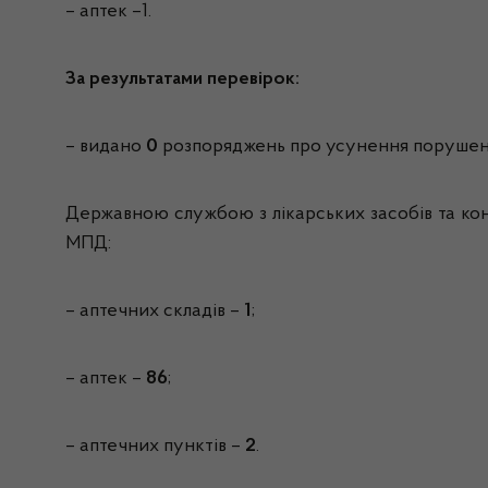
– аптек –1.
За результатами перевірок:
– видано
0
розпоряджень про усунення порушень
Державною службою з лікарських засобів та кон
МПД:
– аптечних складів –
1
;
– аптек –
86
;
– аптечних пунктів –
2
.