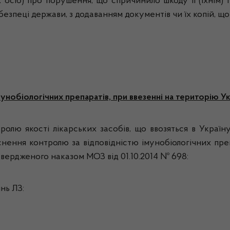
 осіб) про порушення, що спричинило шкоду її (їхнім) 
пеці держави, з додаванням документів чи їх копій, що 
унобіологічних препаратів, при ввезенні на територію Ук
олю якості лікарських засобів, що ввозяться в Україн
снення контролю за відповідністю імунобіологічних пре
твердженого наказом МОЗ від 01.10.2014 № 698:
нь ЛЗ: