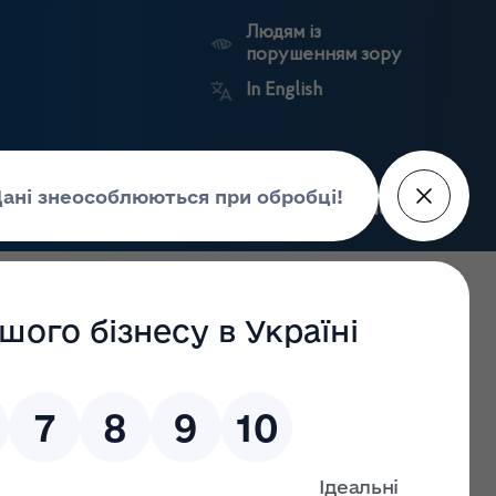
Людям із
порушенням зору
In English
Пошук
рес-центр
Контакти
Антикорупційний
ьких
Ринковий
Державні
портал
а
нагляд
реєстри
Держлікслужби
А НАРКОТИКАМИ У ТЕРНОПІЛЬСЬКІЙ ОБЛАСТІ ЗА