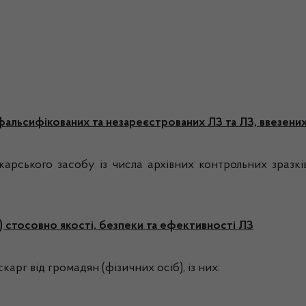
фальсифікованих та незареєстрованих ЛЗ та ЛЗ, ввезени
карського засобу із числа архівних контрольних зраз
в) стосовно якості, безпеки та ефективності ЛЗ
рг від громадян (фізичних осіб), із них: