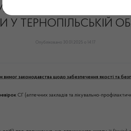
УЖБИ З ЛІКАРСЬКИХ З
У ТЕРНОПІЛЬСЬКІЙ ОБЛ
Опубліковано 30.01.2025 о 14:17
вимог законодавства щодо забезпечення якості та безпе
еревірок
СГ (аптечних закладів та лікувально-профілактичн