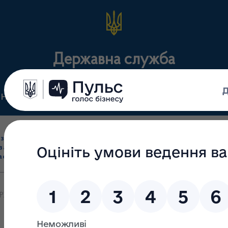
Державна служба
Нормативні документи
Для громадськості
П
Ліцензування
здрібна торгівля
Державний
виробництва лікарс
засобами, імпорт
нагляд
засобів, крові т
асобів (крім АФІ)
(контроль)
сертифікація
ЕРЖАВНОЇ СЛУЖБИ З ЛІКАРСЬКИХ ЗАСОБІВ ТА КОНТРОЛЮ З