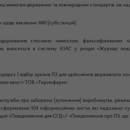
иці вимогам державних та міжнародних стандартів, не на
 щодо ввезених АФІ (субстанцій).
подарювання стосовно неякісних, фальсифікованих т
рно вноситься в систему ЄІАС у розділ «Журнал пов
ядку 1 відбір зразків ЛЗ для здійснення державного кон
тролю якості ТОВ «Тернофарм».
лужби про заборону (зупинення) виробництва, реалізації 
 сформовано 104 інформаційних листи, які надіслано с
ділі «Повідомлення для СГД»/ «Повідомлення про ЛЗ, що 