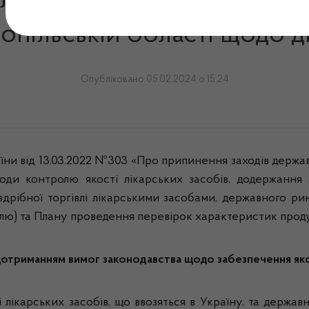
служби з лікарських засобі
пільській області щодо ді
Опубліковано 05.02.2024 о 15:24
їни від 13.03.2022 №303 «Про припинення заходів держа
оди контролю якості лікарських засобів, додержання 
оздрібної торгівлі лікарськими засобами, державного р
лю) та Плану проведення перевірок характеристик продук
триманням вимог законодавства щодо забезпечення якост
лікарських засобів, що ввозяться в Україну, та держав