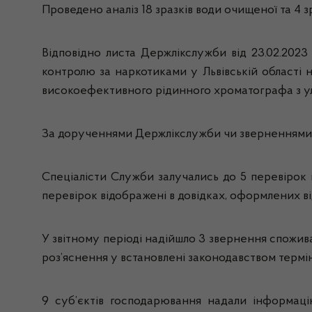
Проведено аналіз 18 зразків води очищеної та 4 
Відповідно листа Держлікслужби від 23.02.2023
контролю за наркотиками у Львівській області 
високоефективного рідинного хроматографа з ул
За дорученнями Держлікслужби чи зверненнями 
Спеціалісти Служби залучались до 5 перевірок 
перевірок відображені в довідках, оформлених 
У звітному періоді надійшло 3 звернення спожива
роз’яснення у встановлені законодавством термі
9 суб’єктів господарювання надали інформаці