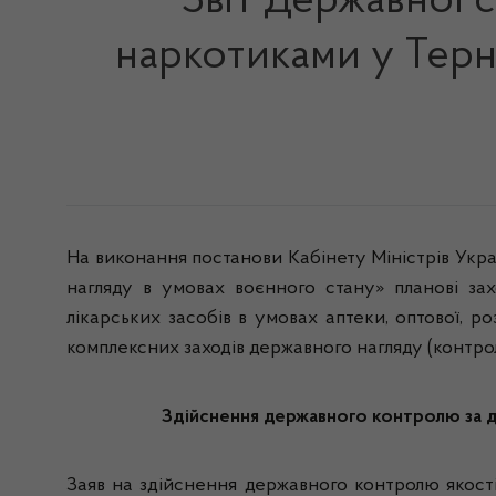
Звіт Державної 
наркотиками у Терно
На виконання постанови Кабінету Міністрів Укра
нагляду в умовах воєнного стану» планові зах
лікарських засобів в умовах аптеки, оптової, р
комплексних заходів державного нагляду (контро
Здійснення державного контролю за до
Заяв на здійснення державного контролю якості 