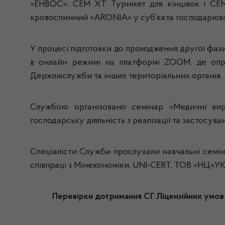
«ЕНВОС»; СЕМ ХТ Турнікет для кінцівок і С
кровоспинний «ARONIA» у суб’єкта господарюва
У процесі підготовки до проходження другої фаз
в онлайн режимі на платформі ZOOM, де опра
Держлікслужби та інших територіальних органів.
Службою організовано семінар «Медичні вир
господарську діяльність з реалізації та застосув
Спеціалісти Служби прослухали навчальні семін
співпраці з Мінекономіки, UNI-CERT, ТОВ «НЦ«УК
Перевірки дотримання СГ Ліцензійних умов 