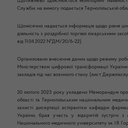
Щотижнево здійснюється моніторинг наявності 
Служби, на вимогу подається Тернопільській облас
Щомісячно надається інформація щодо рівня цін 
діяльність з роздрібної торгівлі лікарськими за
від 11.04.2022 №ДМ/20/6-22).
Організовано внесення даних щодо режиму робот
Міністерством цифрової трансформації Україн
закладів під час воєнного стану. (лист Держліксл
20 лютого 2023 року укладено Меморандум про 
області та Тернопільським національним медичн
захисті дисертації аспірантки кафедри фармац
України, брав участь у відкритій зустрічі з
Національного медичного університету ім. І.Я. Г