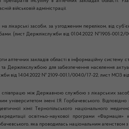
препаратів інсуліну в аптечних закладах області. Уза
ній військовій адміністрації.
на лікарські засоби, за узгодженим переліком, від суб’є
собами. (лист Держлікслужби від 01.04.2022 №1905-001.2/
и аптечних закладів області в інформаційну систему ст
и та Держлікслужбою для забезпечення населення акту
ужби від 14.04.2022 № 2109-001.1/004.0/17-22, лист МОЗ в
співпрацю між Державною службою з лікарських засобі
им університетом імені І.Я. Горбачевського. Відповідн
евтичної хімії Тернопільського національного медично
 акредитації освітньо-наукової програми «Фармація» 
орбачевського, яка проводилась національним агенством з 