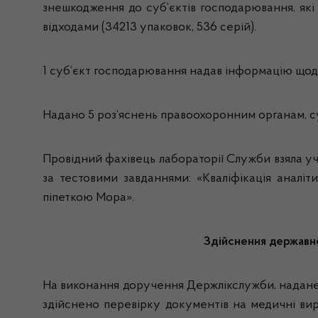
знешкодження до суб’єктів господарювання, які
відходами (34213 упаковок, 536 серій).
1 суб’єкт господарювання надав інформацію щод
Надано 5 роз’яснень правоохоронним органам, су
Провідний фахівець лабораторії Служби взяла уч
за тестовими завданнями: «Кваліфікація аналіт
піпеткою Мора».
Здійснення державно
На виконання доручення Держлікслужби, надане 
здійснено перевірку документів на медичні в