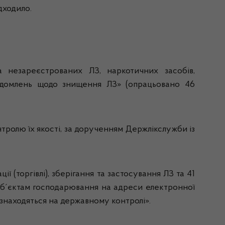
дходило.
а незареєстрованих ЛЗ, наркотичних засобів,
ідомлень щодо знищення ЛЗ» (опрацьовано 46
тролю їх якості, за дорученням Держлікслужби із
(торгівлі), зберігання та застосування ЛЗ та 41
уб´єктам господарювання на адреси електронної
знаходяться на державному контролі».