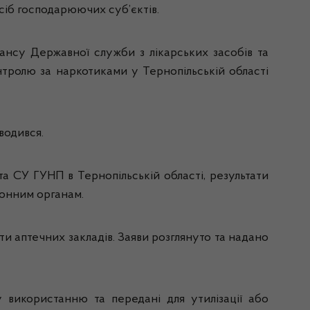
осіб господарюючих суб’єктів.
лансу Державної служби з лікарських засобів та
нтролю за наркотиками у Тернопільській області
водився.
а СУ ГУНП в Тернопільській області, результати
ронним органам.
ти аптечних закладів. Заяви розглянуто та надано
 використанню та передані для утилізації або