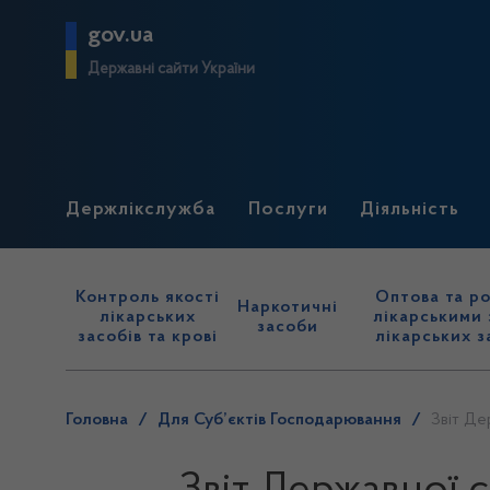
gov.ua
Державні сайти України
Держлікслужба
Послуги
Діяльність
Контроль якості
Оптова та ро
Наркотичні
лікарських
лікарськими 
засоби
засобів та крові
лікарських з
Головна
/
Для Суб’єктів Господарювання
/
Звіт Де