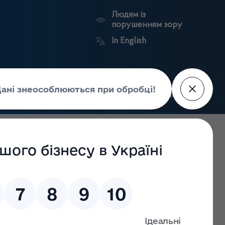
Людям із
порушенням зору
In English
Пошук
рес-центр
Контакти
Антикорупційний
ьких
Ринковий
Державні
портал
а
нагляд
реєстри
Держлікслужби
у Тернопільській області щодо діяльності за 2023 рік