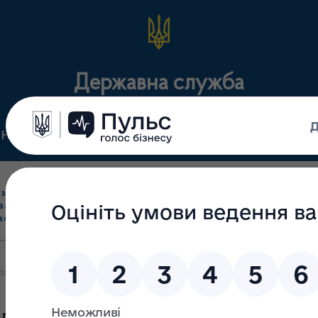
Державна служба
Нормативні документи
Для громадськості
П
Ліцензування
здрібна торгівля
Державний
виробництва лікарс
засобами, імпорт
нагляд
засобів, крові т
асобів (крім АФІ)
(контроль)
сертифікація
ржавної служби з лікарських засобів та контролю за наркотиками 