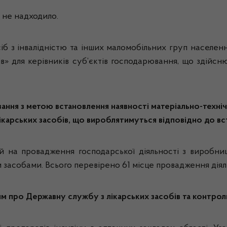
 не надходило.
б з інвалідністю та інших маломобільних груп населенн
в» для керівників суб’єктів господарювання, що здійснюю
ання з метою встановлення наявності матеріально-технічн
ікарських засобів, що вироблятимуться відповідно до в
 на провадження господарської діяльності з виробниц
и засобами. Всього перевірено 61 місце провадження діяльн
м про Державну службу з лікарських засобів та контролю