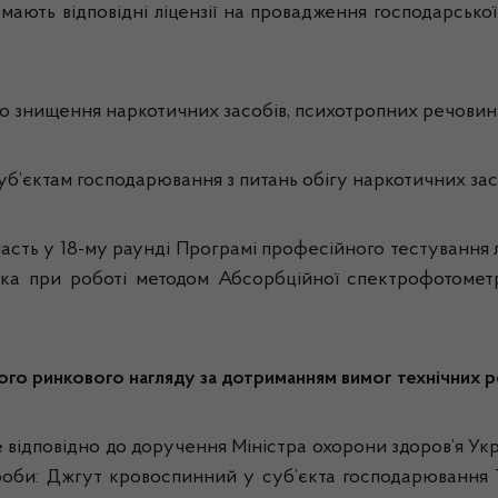
 мають відповідні ліцензії на провадження господарсько
о знищення наркотичних засобів, психотропних речовин 
б’єктам господарювання з питань обігу наркотичних зас
асть у 18-му раунді Програмі професійного тестування л
ика при роботі методом Абсорбційної спектрофотометр
го ринкового нагляду за дотриманням вимог технічних 
відповідно до доручення Міністра охорони здоров’я Укр
ироби: Джгут кровоспинний у суб’єкта господарювання