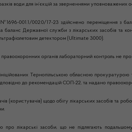
зразків води для ін’єкцій за зверненнями уповноважених 
 №1696-001.1/002.0/17-23 здійснено переміщення з ба
на баланс Державної служби з лікарських засобів та ко
ьтрафіолетовим детектором (Ultimate 3000).
правоохоронних органів лабораторний контроль не про
ініційованих Тернопільською обласною прокуратурою т
відповідно до рекомендацій СОП-22, та надано правоохо
чів (користувачів) щодо обігу лікарських засобів та робо
ни.
ю про лікарські засоби, що не підлягають подальшому