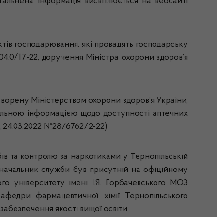
гальнена інформація висвітлюється на вебсайті
ктів господарювання, які провадять господарську
004.0/17-22, доручення Міністра охорони здоров’я
ворену Міністерством охорони здоров’я України,
альною інформацією щодо доступності аптечних
ід 24.03.2022 №28/6762/2-22)
в та контролю за наркотиками у Тернопільській
о начальник служби був присутній на офіційному
го університету імені І.Я. Горбачевського МОЗ
кафедри фармацевтичної хімії Тернопільського
забезпечення якості вищої освіти.