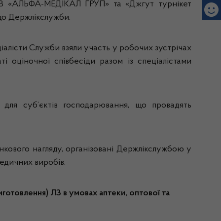
ОВ «АЛЬФА-МЕДІКАЛ ГРУП» та «Джгут турнікет
до Держлікслужби.
іалісти Служби взяли участь у робочих зустрічах
оціночної співбесіди разом із спеціалістами
для суб’єктів господарювання, що провадять
нкового нагляду, організовані Держлікслужбою у
едичних виробів.
готовлення) ЛЗ в умовах аптеки, оптової та