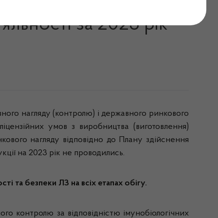
в та контролю за
яльності за 2023 рік
вного нагляду (контролю) і державного ринкового
ліцензійних умов з виробництва (виготовлення)
инкового нагляду відповідно до Плану здійснення
ції на 2023 рік не проводились.
і та безпеки ЛЗ на всіх етапах обігу.
ного контролю за відповідністю імунобіологічних