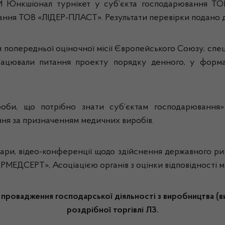
ЕМ Юнкшіонал турнікет у суб’єкта господарювання Т
ння ТОВ «ЛІДЕР-ПЛАСТ». Результати перевірки подано 
и попередньої оціночної місії Європейського Союзу, спец
цювали питання проекту порядку денного, у форматі 
оби, що потрібно знати суб’єктам господарювання» 
ання за призначенням медичних виробів.
ари, відео-конференції щодо здійснення державного ри
РМЕДСЕРТ», Асоціацією органів з оцінки відповідності м
провадження господарської діяльності з виробництва (ви
роздрібної торгівлі ЛЗ.