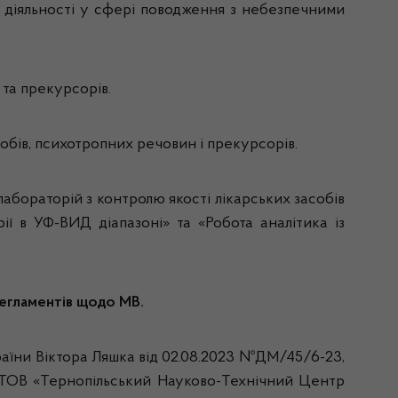
ї діяльності у сфері поводження з небезпечними
та прекурсорів.
обів, психотропних речовин і прекурсорів.
абораторій з контролю якості лікарських засобів
ії в УФ-ВИД діапазоні» та «Робота аналітика із
регламентів щодо МВ.
аїни Віктора Ляшка від 02.08.2023 №ДМ/45/6-23,
 ТОВ «Тернопільський Науково-Технічний Центр