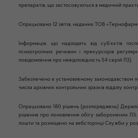
препаратів, що застосовуються в медичній практ
Опрацьовано 12 звітів, наданих ТОВ «Тернофарм»
Інформація, що надходять від суб’єктів гос
психотропних речовин і прекурсорів регуля
повідомлення про невідповідність 54 серій ЛЗ).
Забезпечено в установленому законодавством пор
числа архівних контрольних зразків відділу кон
Опрацьовано 180 рішень (розпоряджень) Держлікс
рішення про поновлення обігу заборонених ЛЗ,
пошти та розміщено на вебсторінці Служби у роз