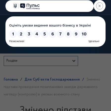
Пошук
Державна служба
Розділи
Головна
/
Для Суб’єктів Господарювання
/
Змінено
підстави проведення позапланових заходів державного
нагляду (контролю) в умовах воєнного стану
Змінено підстави