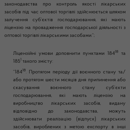
законодавства про контроль якості лікарських
засобів під час оптової торгівлі здійснюється шляхом
залучення суб’єктів господарювання, які мають
ліцензію на провадження господарської діяльності з
оптової торгівлі лікарськими засобами.”;
18
Ліцензійні умови доповнити пунктами 184
та
1
185
такого змісту:
18
“184
. Протягом періоду дії воєнного стану та/
або протягом шести місяців дня припинення або
скасування воєнного стану суб’єкти
господарювання, які мають ліцензію на
виробництво лікарських засобів, видану
відповідно до законодавства, можуть
здійснювати реалізацію (відпуск) лікарських
засобів, вироблених з метою експорту в інші