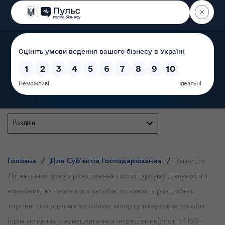
Пошук
Державна служба
Розділи
Головна
/
Для Суб’єктів Господарювання
/
Зміни до
Ліцензійних умов провадження господарської діяльності з
виробництва лікарських засобів, оптової та роздрібної
торгівлі лікарськими засобами, імпорту лікарських засобів
(крім активних фармацевтичних інгредієнтів(лист № 150-