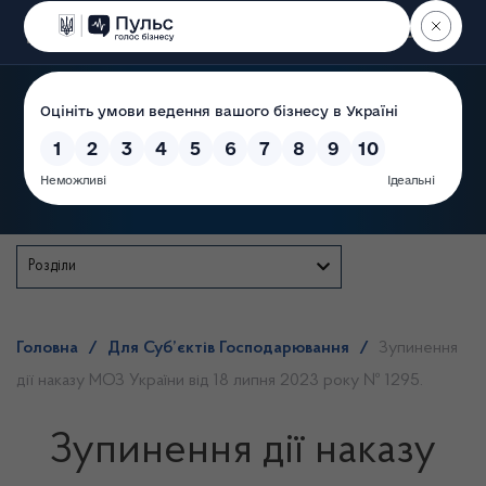
Пошук
Державна служба
Розділи
Головна
/
Для Суб’єктів Господарювання
/
Зупинення
дії наказу МОЗ України від 18 липня 2023 року № 1295.
Зупинення дії наказу