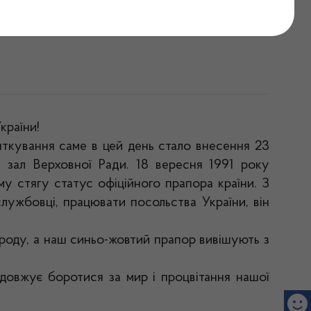
раїни!
країни!
яткування саме в цей день стало внесення 23
 зал Верховної Ради. 18 вересня 1991 року
 стягу статус офіційного прапора країни. З
лужбовці, працювати посольства України, він
народу, а наш синьо-жовтий прапор вивішують з
одовжує боротися за мир і процвітання нашої