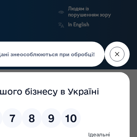
Людям із
порушенням зору
In English
Пошук
рес-центр
Контакти
Антикорупційний
ьких
Ринковий
Державні
портал
а
нагляд
реєстри
Держлікслужби