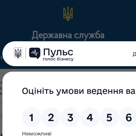
Державна служба
Нормативні документи
Для громадськості
П
Ліцензування
здрібна торгівля
Державний
виробництва лікарс
засобами, імпорт
нагляд
засобів, крові т
асобів (крім АФІ)
(контроль)
сертифікація
Державного прапора України!