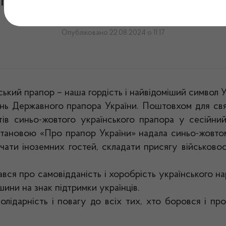
м Державного прапора Ук
Опубліковано 22.08.2024 о 11:17
ський прапор – наша гордість і найвідоміший символ У
ень Державного прапора України. Поштовхом для св
ів синьо-жовтого українського прапора у сесійний
тановою «Про прапор України» надала синьо-жовтому
ати іноземних гостей, складати присягу військовос
ався про самовідданість і хоробрість українського 
шини на знак підтримки українців.
лідарність і повагу до всіх тих, хто боровся і пр