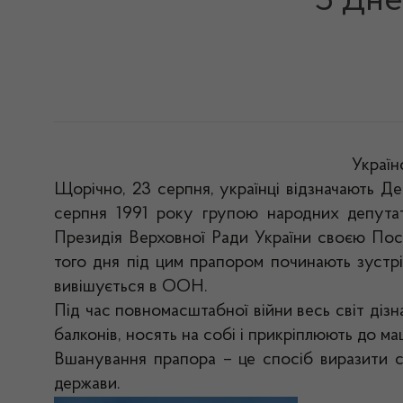
З Дне
Україн
Щорічно, 23 серпня, українці відзначають Д
серпня 1991 року групою народних депутат
Президія Верховної Ради України своєю Пос
того дня під цим
прапором починають зустріч
вивішується в ООН.
Під час повномасштабної війни весь світ дізн
балконів, носять на собі і прикріплюють до ма
Вшанування прапора – це спосіб виразити со
держави.