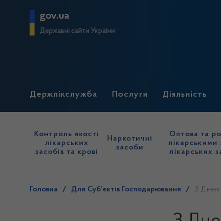
gov.ua
Державні сайти України
Держлікслужба
Послуги
Діяльність
Контроль якості
Оптова та ро
Наркотичні
лікарських
лікарськими 
засоби
засобів та крові
лікарських з
Головна
/
Для Суб’єктів Господарювання
/
З Днем 