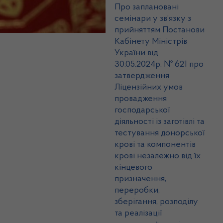
Про заплановані
семінари у зв’язку з
прийняттям Постанови
Кабінету Міністрів
України від
30.05.2024р. № 621 про
затвердження
Ліцензійних умов
провадження
господарської
діяльності із заготівлі та
тестування донорської
крові та компонентів
крові незалежно від їх
кінцевого
призначення,
переробки,
зберігання, розподілу
та реалізації