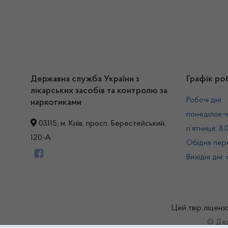
Державна служба України з
Графік ро
лікарських засобів та контролю за
Робочі дні:
наркотиками
понеділок-ч
03115, м. Київ, просп. Берестейський,
п’ятниця: 8.
120-А
Обідня пере
Вихідні дні:
Цей твір ліценз
© Дер