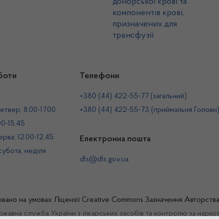
донорської крові та
компонентів крові,
призначених для
трансфузії
боти
Телефони
+380 (44) 422-55-77 (загальний)
етвер: 8.00-17.00
+380 (44) 422-55-73 (приймальня Голови
00-15.45
рва: 12.00-12.45
Електронна пошта
 субота, неділя
dls@dls.gov.ua
овано на умовах
Ліцензії Creative Commons Зазначення Авторств
жавна служба України з лікарських засобів та контролю за нарко