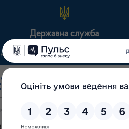
Державна служба
Нормативні документи
Для громадськості
П
Ліцензування
здрібна торгівля
Державний
виробництва лікарс
засобами, імпорт
нагляд
засобів, крові т
асобів (крім АФІ)
(контроль)
сертифікація
Конституції України