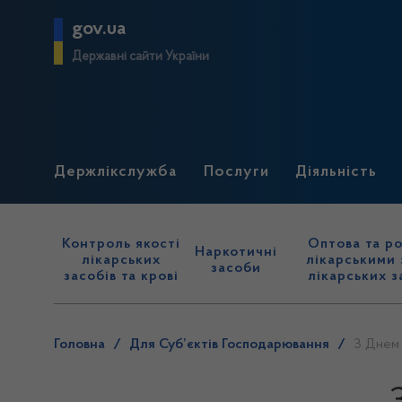
gov.ua
Державні сайти України
Держлікслужба
Послуги
Діяльність
Контроль якості
Оптова та ро
Наркотичні
лікарських
лікарськими 
засоби
засобів та крові
лікарських з
Головна
/
Для Суб’єктів Господарювання
/
З Днем 