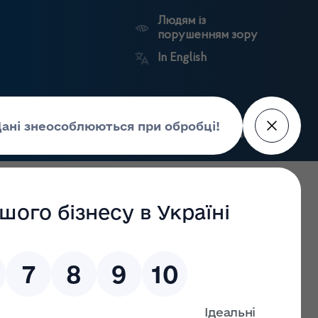
Людям із
порушенням зору
In English
Пошук
рес-центр
Контакти
Антикорупційний
ьких
Ринковий
Державні
портал
а
нагляд
реєстри
Держлікслужби