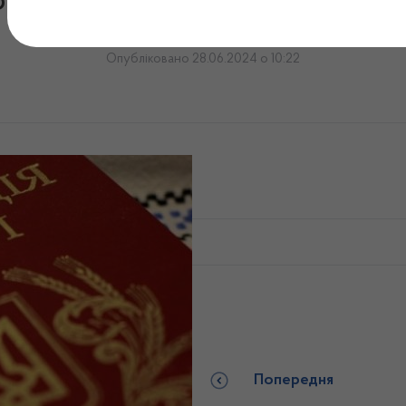
З Днем Конституції Україн
Опубліковано 28.06.2024 о 10:22
Попередня