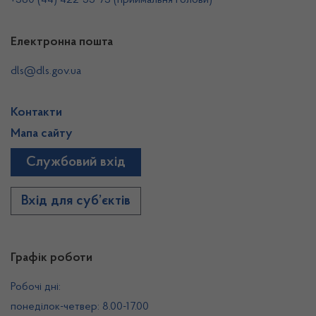
+380 (44) 422-55-73 (приймальня Голови)
Електронна пошта
dls@dls.gov.ua
Контакти
Мапа сайту
Службовий вхід
Вхід для суб’єктів
Графік роботи
Робочі дні:
понеділок-четвер: 8.00-17.00