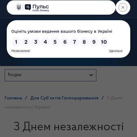
Пошук
Державна служба
Розділи
Головна
/
Для Суб’єктів Господарювання
/
З Днем
незалежності України!
З Днем незалежності