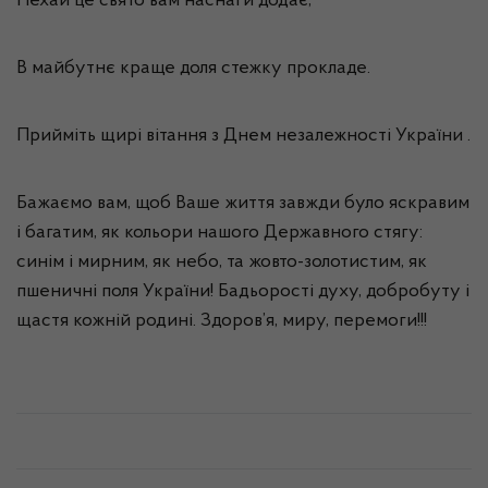
Нехай це свято вам наснаги додає,
В майбутнє краще доля стежку прокладе.
Прийміть щирі вітання з Днем незалежності України .
Бажаємо вам, щоб Ваше життя завжди було яскравим
і багатим, як кольори нашого Державного стягу:
синім і мирним, як небо, та жовто-золотистим, як
пшеничні поля України! Бадьорості духу, добробуту і
щастя кожній родині. Здоров’я, миру, перемоги!!!