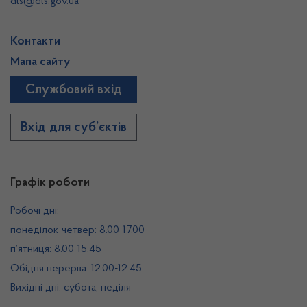
dls@dls.gov.ua
Контакти
Мапа сайту
Службовий вхід
Вхід для суб’єктів
Графік роботи
Робочі дні:
понеділок-четвер: 8.00-17.00
п’ятниця: 8.00-15.45
Обідня перерва: 12.00-12.45
Вихідні дні: субота, неділя