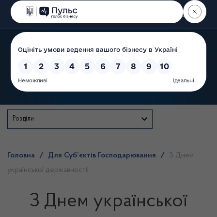
Пошук
Державна служба
Розділи
Головна
/
Для Суб’єктів Господарювання
/
З Днем
української державності!
З Днем української