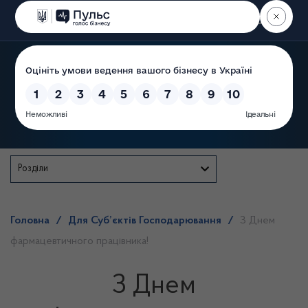
Пошук
Державна служба
Розділи
Головна
/
Для Суб’єктів Господарювання
/
З Днем
фармацевтичного працівника!
З Днем