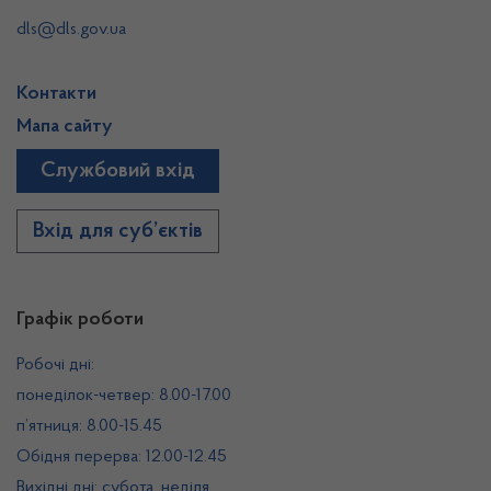
dls@dls.gov.ua
Контакти
Мапа сайту
Службовий вхід
Вхід для суб’єктів
Графік роботи
Робочі дні:
понеділок-четвер: 8.00-17.00
п’ятниця: 8.00-15.45
Обідня перерва: 12.00-12.45
Вихідні дні: субота, неділя