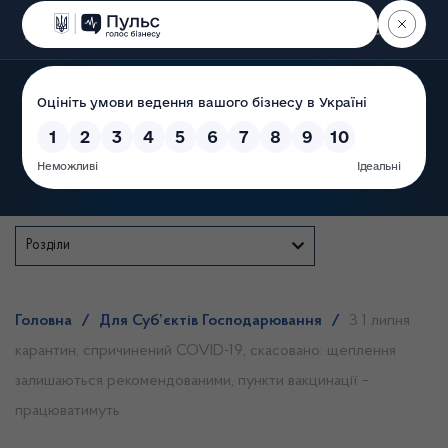
Пошук
Державна служба
Розділи
Головна
/
Для Суб’єктів Господарювання
/
З 1 липня
карантин, спричинений COVID-19, скасовано: щеплення
залишаються рекомендованими, пункти вакцинації –
працюватимуть