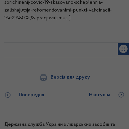
sprichinenij-covid-19-skasovano-scheplennja-
zalishajutsja-rekomendovanimi-punkti-vakcinacii-
%e2%80%93-pracjuvatimut-)
Версія для друку
Попередня
Наступна
Державна служба України з лікарських засобів та