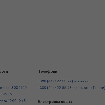
боти
Телефони
+380 (44) 422-55-77 (загальний)
етвер: 8.00-17.00
+380 (44) 422-55-73 (приймальня Голови
00-15.45
рва: 12.00-12.45
Електронна пошта