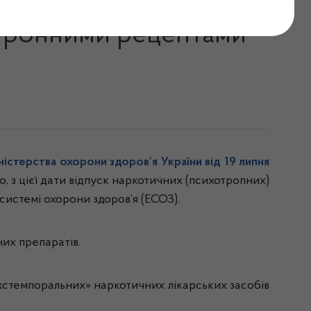
х (психотропних)
ктронними рецептами
ністерства охорони здоров’я України від 19 липня
о, з цієї дати відпуск наркотичних (психотропних)
системі охорони здоров’я (ЕСОЗ).
их препаратів.
«екстемпоральних» наркотичних лікарських засобів