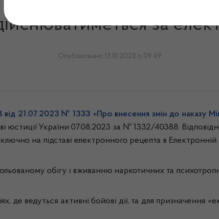
3 року відпуск наркотични
 здійснюватиметься за еле
Опубліковано 13.10.2023 о 09:49
 від 21.07.2023 № 1333 «Про внесення змін до наказу Мі
ві юстиції України 07.08.2023 за № 1332/40388. Відповідн
иключно на підставі електронного рецепта в Електронній 
ольованому обігу і вживанню наркотичних та психотропн
х, де ведуться активні бойові дії, та для призначення 