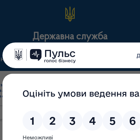
Державна служба
Нормативні документи
Для громадськості
П
Ліцензування
здрібна торгівля
Державний
виробництва лікарс
засобами, імпорт
нагляд
засобів, крові т
асобів (крім АФІ)
(контроль)
сертифікація
втня 2023 року відпуск наркотичних (психотропних) лікарських 