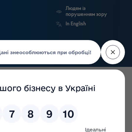
Людям із
порушенням зору
In English
Пошук
рес-центр
Контакти
Антикорупційний
ьких
Ринковий
Державні
портал
а
нагляд
реєстри
Держлікслужби
засобів здійснюватиметься за електронними рецептами