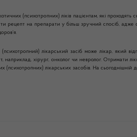
отичних (психотропних) ліків пацієнтам, які проходять 
ти рецепт на препарати у більш зручний спосіб, адж
оров’я.
психотропний) лікарський засіб може лікар, який відп
ст, наприклад, хірург, онколог чи невролог. Отримати л
х (психотропних) лікарських засобів. На сьогоднішній д