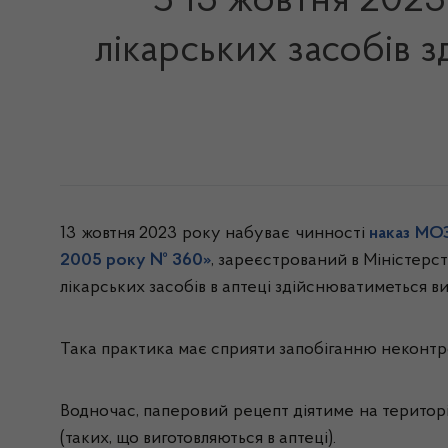
З 13 жовтня 202
лікарських засобів
13 жовтня 2023 року набуває чинності
наказ МОЗ
2005 року № 360»
, зареєстрований в Міністерст
лікарських засобів в аптеці здійснюватиметься в
Така практика має сприяти запобіганню неконтр
Водночас, паперовий рецепт діятиме на територія
(таких, що виготовляються в аптеці).