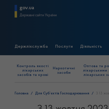
gov.ua
Державні сайти України
Держлікслужба
Послуги
Діяльність
Контроль якості
Оптова та ро
Наркотичні
лікарських
лікарськими 
засоби
засобів та крові
лікарських з
Головна
/
Для Суб’єктів Господарювання
/
З 13 жо