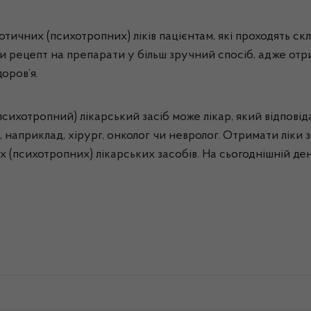
тичних (психотропних) ліків пацієнтам, які проходять с
и рецепт на препарати у більш зручний спосіб, адже о
оров’я.
хотропний) лікарський засіб може лікар, який відповіда
т, наприклад, хірург, онколог чи невролог. Отримати ліки
 (психотропних) лікарських засобів. На сьогоднішній ден