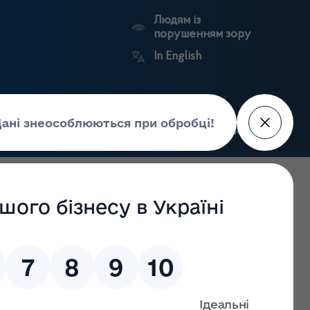
Людям із
порушенням зору
In English
Пошук
рес-центр
Контакти
Антикорупційний
ьких
Ринковий
Державні
портал
а
нагляд
реєстри
Держлікслужби
засобів здійснюватиметься за електронними рецептами