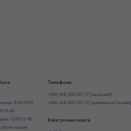
боти
Телефони
+380 (44) 422-55-77 (загальний)
етвер: 8.00-17.00
+380 (44) 422-55-73 (приймальня Голови
00-15.45
рва: 12.00-12.45
Електронна пошта
 субота, неділя