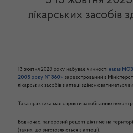
З 13 жовтня 202
лікарських засобів
13 жовтня 2023 року набуває чинності
наказ МОЗ 
2005 року № 360»
, зареєстрований в Міністерст
лікарських засобів в аптеці здійснюватиметься в
Така практика має сприяти запобіганню неконтр
Водночас, паперовий рецепт діятиме на територія
(таких, що виготовляються в аптеці).