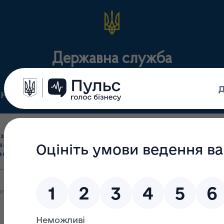
Державна служба
Нормативні документи
Для громадськості
П
Ліцензування
здрібна торгівля
Державний
виробництва лікарс
засобами, імпорт
нагляд
засобів, крові т
асобів (крім АФІ)
(контроль)
сертифікація
втня 2023 року відпуск наркотичних (психотропних) лікарських 