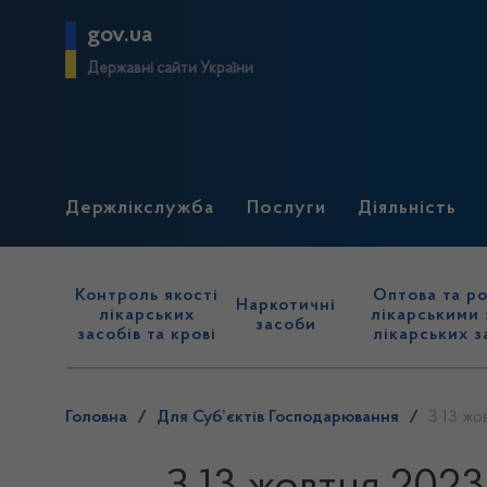
gov.ua
Державні сайти України
Держлікслужба
Послуги
Діяльність
Контроль якості
Оптова та ро
Наркотичні
лікарських
лікарськими 
засоби
засобів та крові
лікарських з
Головна
/
Для Суб’єктів Господарювання
/
З 13 жо