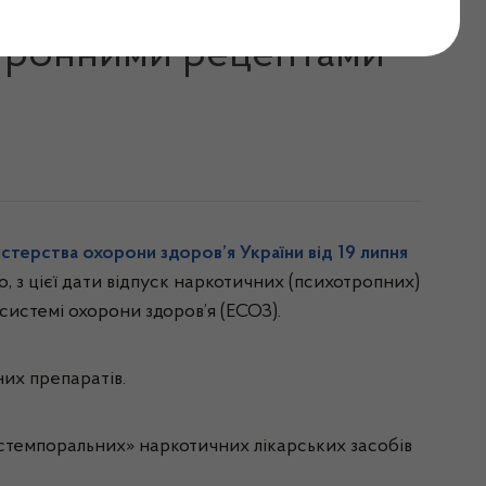
х (психотропних)
ктронними рецептами
істерства охорони здоров’я України від 19 липня
о, з цієї дати відпуск наркотичних (психотропних)
системі охорони здоров’я (ЕСОЗ).
их препаратів.
екстемпоральних» наркотичних лікарських засобів