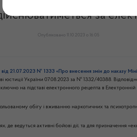
3 року відпуск наркотични
 здійснюватиметься за еле
Опубліковано 11.10.2023 о 16:05
від 21.07.2023 № 1333 «Про внесення змін до наказу Мін
ві юстиції України 07.08.2023 за № 1332/40388. Відповідн
иключно на підставі електронного рецепта в Електронній 
ольованому обігу і вживанню наркотичних та психотропн
х, де ведуться активні бойові дії, та для призначення «