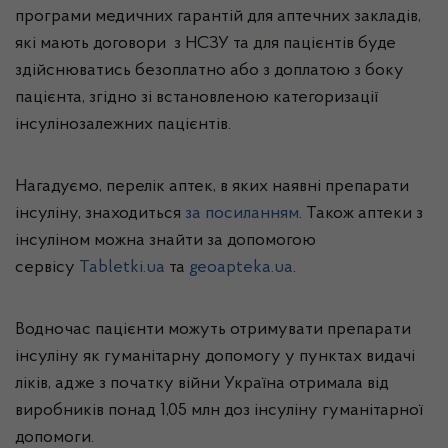
програми медичних гарантій для аптечних закладів,
які мають договори з НСЗУ та для пацієнтів буде
здійснюватись безоплатно або з доплатою з боку
пацієнта, згідно зі встановленою категоризації
інсулінозалежних пацієнтів.
Нагадуємо, перелік аптек, в яких наявні препарати
інсуліну, знаходиться
за посиланням
. Також аптеки з
інсуліном можна знайти за допомогою
сервісу
Tabletki.ua
та
geoapteka.ua
.
Водночас пацієнти можуть отримувати препарати
інсуліну як гуманітарну допомогу у пунктах видачі
ліків, адже з початку війни Україна отримала від
виробників понад 1,05 млн доз інсуліну гуманітарної
допомоги.