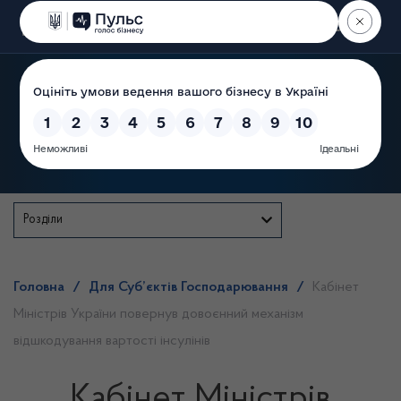
Пошук
Державна служба
Розділи
Головна
/
Для Суб’єктів Господарювання
/
Кабінет
Міністрів України повернув довоєнний механізм
відшкодування вартості інсулінів
Кабінет Міністрів