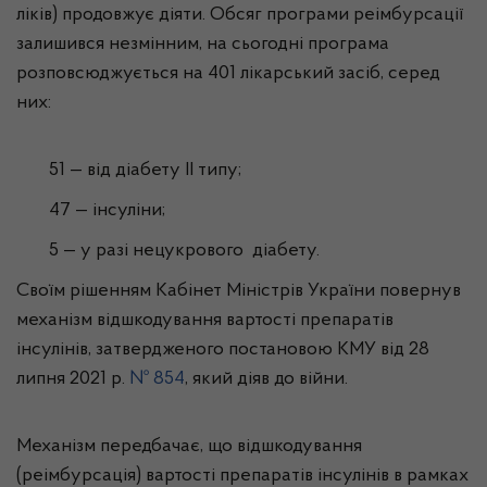
ліків) продовжує діяти. Обсяг програми реімбурсації
залишився незмінним, на сьогодні програма
розповсюджується на 401 лікарський засіб, серед
них:
51 — від діабету II типу;
47 — інсуліни;
5 — у разі нецукрового діабету.
Своїм рішенням Кабінет Міністрів України повернув
механізм відшкодування вартості препаратів
інсулінів, затвердженого постановою КМУ від 28
липня 2021 р.
№ 854
, який діяв до війни.
Механізм передбачає, що відшкодування
(реімбурсація) вартості препаратів інсулінів в рамках