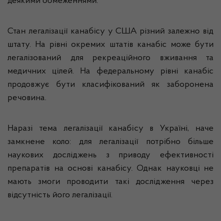
деякими обмеженнями.
Стан легалізації канабісу у США різний залежно від
штату. На рівні окремих штатів канабіс може бути
легалізований для рекреаційного вживання та
медичних цілей. На федеральному рівні канабіс
продовжує бути класифікований як заборонена
речовина.
Наразі тема легалізації канабісу в Україні, наче
замкнене коло: для легалізації потрібно більше
наукових досліджень з приводу ефективності
препаратів на основі канабісу. Однак науковці не
мають змоги проводити такі дослідження через
відсутність його легалізації.