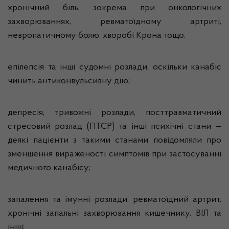
хронічний біль, зокрема при онкологічних
захворюваннях, ревматоїдному артриті,
невропатичному болю, хворобі Крона тощо;
епілепсія та інші судомні розлади, оскільки канабіс
чинить антиконвульсивну дію;
депресія, тривожні розлади, посттравматичний
стресовий розлад (ПТСР) та інші психічні стани —
деякі пацієнти з такими станами повідомляли про
зменшення вираженості симптомів при застосуванні
медичного канабісу;
запалення та імунні розлади: ревматоїдний артрит,
хронічні запальні захворювання кишечнику, ВІЛ та
інші;