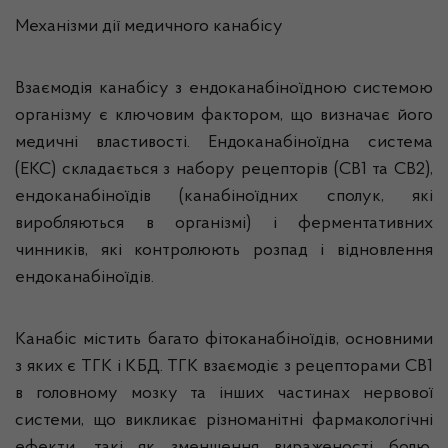
Механізми дії медичного канабісу
Взаємодія канабісу з ендоканабіноїдною системою
організму є ключовим фактором, що визначає його
медичні властивості. Ендоканабіноїдна система
(ЕКС) складається з набору рецепторів (CB1 та CB2),
ендоканабіноїдів (канабіноїдних сполук, які
виробляються в організмі) і ферментативних
чинників, які контролюють розпад і відновлення
ендоканабіноїдів.
Канабіс містить багато фітоканабіноїдів, основними
з яких є ТГК і КБД. ТГК взаємодіє з рецепторами CB1
в головному мозку та інших частинах нервової
системи, що викликає різноманітні фармакологічні