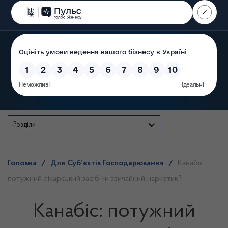
Пошук
Державна служба
Розділи
Головна
/
Для Суб’єктів Господарювання
/
Канабіс:
потужний лікарський засіб чи звичайний наркотик?
Канабіс: потужний