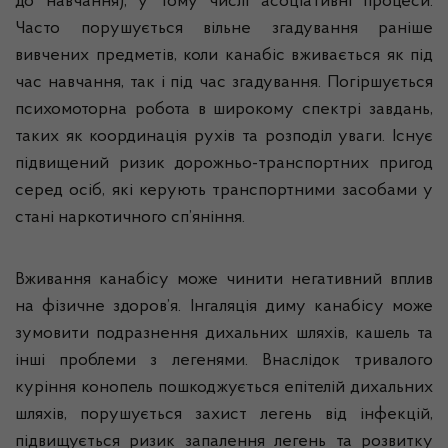
до навчання), у тому числі асоціативні процеси.
Часто порушується вільне згадування раніше
вивчених предметів, коли канабіс вживається як під
час навчання, так і під час згадування. Погіршується
психомоторна робота в широкому спектрі завдань,
таких як координація рухів та розподіл уваги. Існує
підвищений ризик дорожньо-транспортних пригод
серед осіб, які керують транспортними засобами у
стані наркотичного сп’яніння.
Вживання канабісу може чинити негативний вплив
на фізичне здоров’я. Інгаляція диму канабісу може
зумовити подразнення дихальних шляхів, кашель та
інші проблеми з легенями. Внаслідок тривалого
куріння конопель пошкоджується епітелій дихальних
шляхів, порушується захист легень від інфекцій,
підвищується ризик запалення легень та розвитку