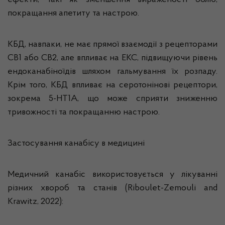
ефекти, такі як зменшення вираженості болю,
покращання апетиту та настрою.
КБД, навпаки, не має прямої взаємодії з рецепторами
CB1 або CB2, але впливає на ЕКС, підвищуючи рівень
ендоканабіноїдів шляхом гальмування їх розпаду.
Крім того, КБД впливає на серотонінові рецептори,
зокрема 5-HT1A, що може сприяти зниженню
тривожності та покращанню настрою.
Застосування канабісу в медицині
Медичний канабіс використовується у лікуванні
різних хвороб та станів (Riboulet-Zemouli and
Krawitz, 2022):