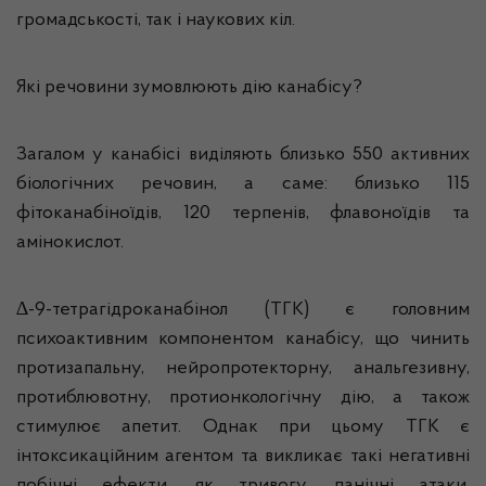
громадськості, так і наукових кіл.
Які речовини зумовлюють дію канабісу?
Загалом у канабісі виділяють близько 550 активних
біо­логічних речовин, а саме: близько 115
фітоканабіноїдів, 120 терпенів, флавоної­дів та
амінокислот.
∆-9-тетрагідроканабінол (ТГК) є головним
психоактивним компонентом канабісу, що чинить
протизапальну, нейропротекторну, анальгезивну,
протиблювотну, протионкологічну дію, а також
стимулює апетит. Однак при цьому ТГК є
інтоксикаційним агентом та викликає такі негативні