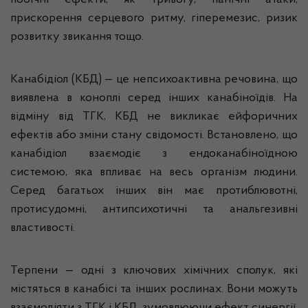
побічні ефекти, як тривогу, панічні атаки,
прискорення серцевого ритму, гіперемезис, ризик
розвитку звикання тощо.
Канабідіол (КБД) — це непсихоактивна речовина, що
виявлена в коноплі серед інших канабіноїдів. На
відміну від ТГК, КБД не викликає ейфоричних
ефектів або зміни стану свідомості. Встановлено, що
канабідіол взаємодіє з ендоканабіноїдною
системою, яка впливає на весь організм людини.
Серед багатьох інших він має протиблювотні,
протисудомні, антипсихотичні та анальгезивні
властивості.
Терпени — одні з ключових хімічних сполук, які
містяться в канабісі та інших рослинах. Вони можуть