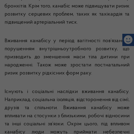
бронхітів. Крім того, канабіс може підвищувати ризик
розвитку серцевих проблем, таких як тахі­кардія та
підвищений артеріальний тиск.
Вживання канабісу у період вагітності пов’язане з
порушенням внутрішньоутробного розвитку, що
призводить до зменшення маси тіла дитини при
народженні. Також може зростати постнатальний
ризик розвитку рідкісних форм раку.
Існують і соціальні наслідки вживання канабісу.
Наприклад, соціальна ізоляція, відсторонення від сім’ї,
друзів та спільноти. Вживання канабісу може
впливати на стосунки з близькими, робочі відносини
та інші соціальні зв’язки. Окрім цього, під впливом
канабісу люди можуть приймати небезпечні