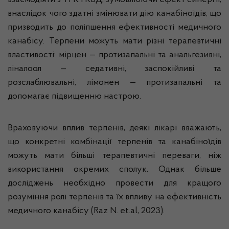
взаємодіяти з ТГК і КБД, зумовлюючи ефект синергії,
внаслідок чого здатні змінювати дію канабіноїдів, що
призводить до поліпшення ефективності медичного
канабісу. Терпени можуть мати різні терапевтичні
властивості: мірцен — протизапальні та анальгезивні,
ліналоол — седативні, заспокійливі та
розслаблювальні, лімонен — протизапальні та
допомагає підвищенню настрою.
Враховуючи вплив терпенів, деякі лікарі вважають,
що конкретні комбінації терпенів та канабіноїдів
можуть мати більші терапевтичні переваги, ніж
використання окремих сполук. Однак більше
досліджень необхідно провести для кращого
розуміння ролі терпенів та їх впливу на ефективність
медичного канабісу (Raz N. et.al, 2023).