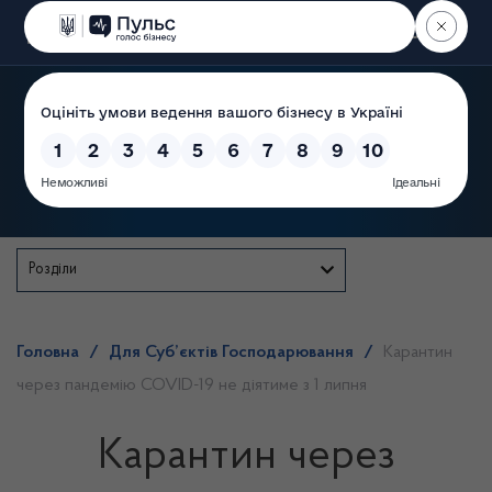
Пошук
Державна служба
Розділи
Головна
/
Для Суб’єктів Господарювання
/
Карантин
через пандемію COVID-19 не діятиме з 1 липня
Карантин через