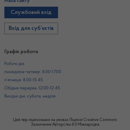
Мапа сайту
Службовий вхід
Вхід для суб’єктів
Графік роботи
Робочі дні:
понеділок-четвер: 8.00-17.00
п’ятниця: 8.00-15.45
Обідня перерва: 12.00-12.45
Вихідні дні: субота, неділя
Цей твір ліцензовано на умовах
Ліцензії Creative Commons
Зазначення Авторства 4.0 Міжнародна