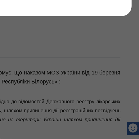
актичних закладів
ормує, що наказом МОЗ України від 19 березня
 Республіки Білорусь» :
відно до відомостей Державного реєстру лікарських
ь, шляхом припинення дії реєстраційних посвідчень
ено на території України шляхом припинення дії