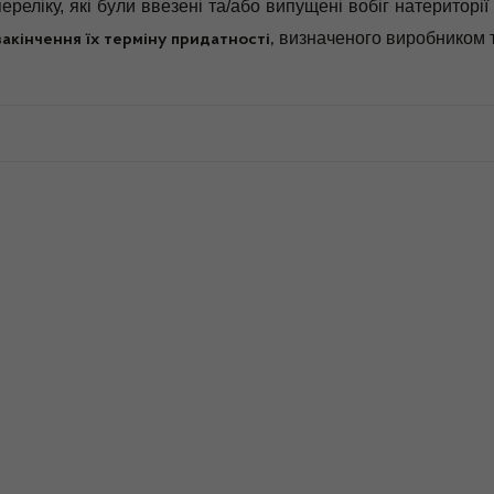
ереліку, які були ввезені та/або випущені вобіг натериторі
визначеного виробником т
закінчення їх терміну придатності,