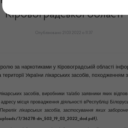
них та лікувально-профіл
Кіровоградської області
Опубліковано 21.03.2022 о 11:37
тролю за наркотиками у Кіровоградській області інф
території України лікарських засобів, походженням з
лікарських засобів, виробники та/або заявники яких відпо
 адресу місця провадження діяльності вРеспубліці Білорус
Перелік лікарських засобів, застосування яких заборон
).
/uploads/7/36278-dn_503_19_03_2022_dod.pdf