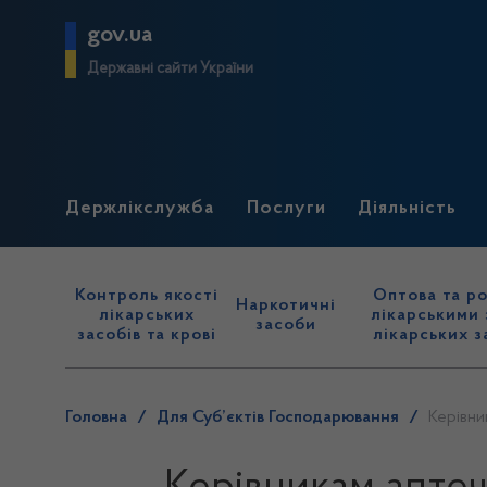
gov.ua
Державні сайти України
Держлікслужба
Послуги
Діяльність
Контроль якості
Оптова та ро
Наркотичні
лікарських
лікарськими 
засоби
засобів та крові
лікарських з
Головна
/
Для Суб’єктів Господарювання
/
Керівни