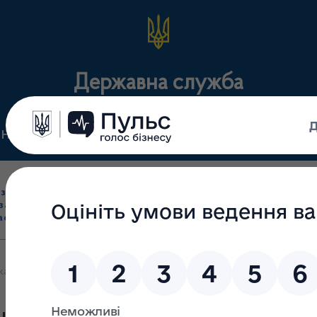
Державна служба
Нормативні документи
Для громадськості
П
Ліцензування
здрібна торгівля
Державний
виробництва лікарс
засобами, імпорт
нагляд
засобів, крові т
асобів (крім АФІ)
(контроль)
сертифікація
кам аптечних та лікувально-профілактичних закладів Кіровоградсь