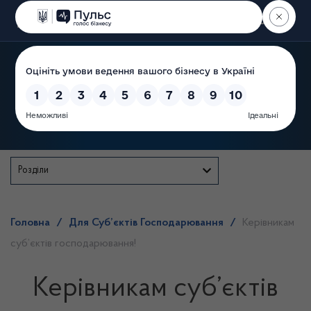
Пошук
Державна служба
Розділи
Головна
/
Для Суб’єктів Господарювання
/
Керівникам
суб’єктів господарювання!
Керівникам суб’єктів