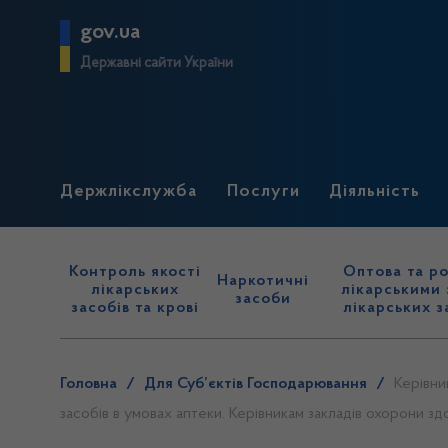
gov.ua
Державні сайти України
Держлікслужба
Послуги
Діяльність
Контроль якості
Оптова та ро
Наркотичні
лікарських
лікарськими 
засоби
засобів та крові
лікарських з
Головна
/
Для Суб’єктів Господарювання
/
Керівни
засобів в умовах аптеки. Керівникам закладів охорони зд