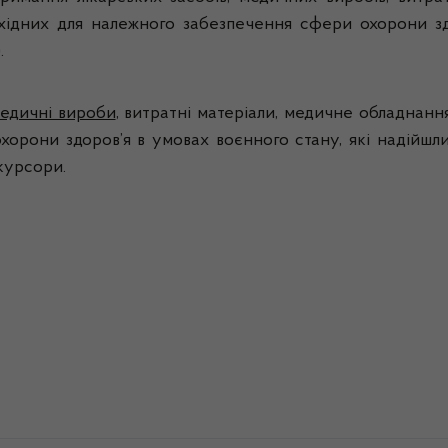
обхідних для належного забезпечення сфери охорони з
.
медичні вироби
, витратні матеріали, медичне обладнання
орони здоров’я в умовах воєнного стану, які надійшли
курсори.