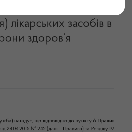
ь ліцензію на оптову,
) лікарських засобів в
орони здоров’я
жба) нагадує, що відповідно до пункту 6 Правил
д 24.04.2015 № 242 (далі – Правила) та Розділу IV