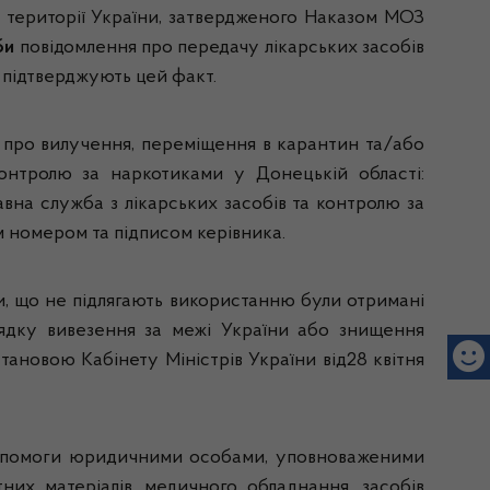
а території України, затвердженого Наказом МОЗ
би
повідомлення про передачу лікарських засобів
 підтверджують цей факт.
ро вилучення, переміщення в карантин та/або
контролю за наркотиками у Донецькій області:
жавна служба з лікарських засобів та контролю за
м номером та підписом керівника.
и, що не підлягають використанню були отримані
рядку вивезення за межі України або знищення
тановою Кабінету Міністрів України від28 квітня
 допомоги юридичними особами, уповноваженими
них матеріалів, медичного обладнання, засобів