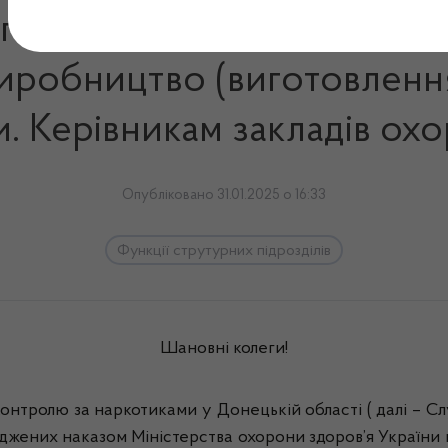
 господарювання, що мают
иробництво (виготовлення
. Керівникам закладів ох
Опубліковано 31.01.2025 о 16:33
Функції струтурних підрозділів
Шановні колеги!
олю за наркотиками у Донецькій області ( далі – Слу
рджених наказом Міністерства охорони здоров’я України ві