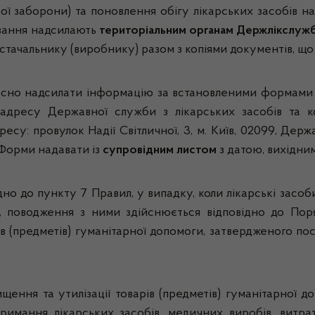
ої заборони) та поновлення обігу лікарських засобів н
рювання надсилають
територіальним органам Держлікслуж
стачальнику (виробнику) разом з копіями документів, що
о надсилати інформацію за встановленими формами п
 адресу Державної служби з лікарських засобів та 
есу: провулок Надії Світличної, 3, м. Київ, 02099, Дер
 Форми надавати із
супровідним листом
з датою, вихідни
до пункту 7 Правил, у випадку, коли лікарські засоб
и, поводження з ними здійснюється відповідно до По
 (предметів) гуманітарної допомоги, затвердженого пос
ня та утилізації товарів (предметів) гуманітарної
римання лікарських засобів, медичних виробів, витрат