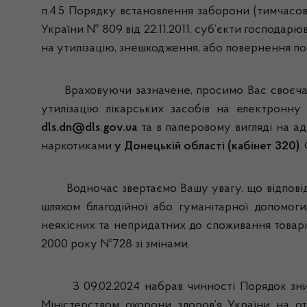
п.4.5 Порядку встановлення заборони (тимчасов
України № 809 від 22.11.2011, суб’єкти господа
на утилізацію, знешкодження, або повернення по
Враховуючи зазначене, просимо Вас своєчасн
утилізацію лікарських засобів на електронну
dls.dn@dls.gov.ua
та в паперовому вигляді на адр
наркотиками
у Донецькій області (кабінет 320)
.
Водночас звертаємо Вашу увагу, що відповідно 
шляхом благодійної або гуманітарної допомог
неякісних та непридатних до споживання товарів
2000 року №728 зі змінами.
З 09.02.2024 набрав чинності Порядок знищен
Міністерством охорони здоров’я України на от