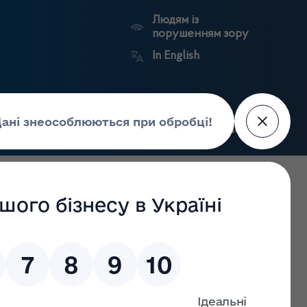
Людям із
порушенням зору
In English
Пошук
рес-центр
Контакти
Антикорупційний
ьких
Ринковий
Державні
портал
а
нагляд
реєстри
Держлікслужби
дрібну торгівлю, виробництво (виготовлення) лікарських