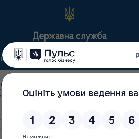
Державна служба
Нормативні документи
Для громадськості
П
Ліцензування
здрібна торгівля
Державний
виробництва лікарс
засобами, імпорт
нагляд
засобів, крові т
асобів (крім АФІ)
(контроль)
сертифікація
кам суб’єктів господарювання, що мають ліцензію на оптову, роз
оров’я