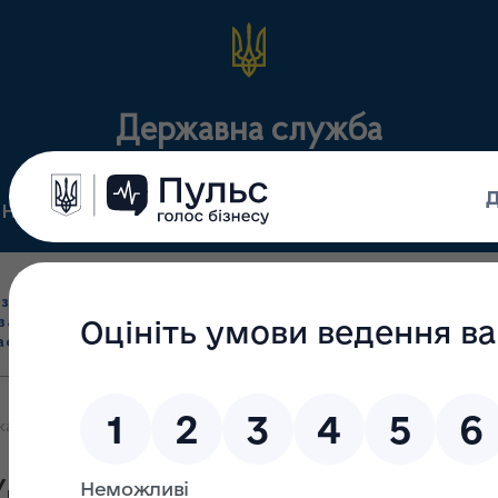
Державна служба
Нормативні документи
Для громадськості
П
Ліцензування
здрібна торгівля
Державний
виробництва лікарс
засобами, імпорт
нагляд
засобів, крові т
асобів (крім АФІ)
(контроль)
сертифікація
кам та Уповноваженим особам аптечних закладів Кіровоградської 