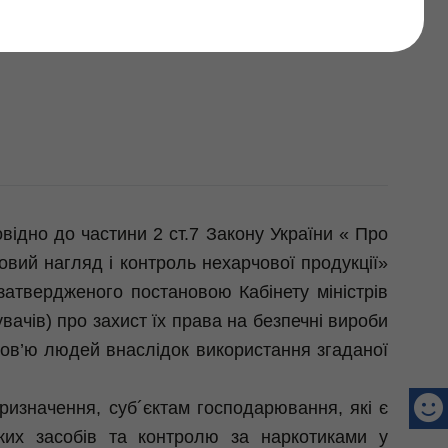
течних закладів
відно до частини 2 ст.7 Закону України « Про
овий нагляд і контроль нехарчової продукції»
затвердженого постановою Кабінету міністрів
увачів) про захист їх права на безпечні вироби
ров’ю людей внаслідок використання згаданої
изначення, суб´єктам господарювання, які є
ких засобів та контролю за наркотиками у