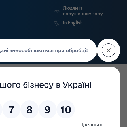
Людям із
порушенням зору
In English
Пошук
рес-центр
Контакти
Антикорупційний
ьких
Ринковий
Державні
портал
а
нагляд
реєстри
Держлікслужби
області.