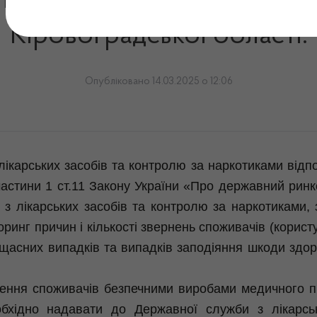
Уповноваженим особам ап
Кіровоградської області.
Опубліковано 14.03.2025 о 12:06
карських засобів та контролю за наркотиками відпо
 частини 1 ст.11 Закону України «Про державний ринк
 лікарських засобів та контролю за наркотиками, 
ринг причин і кількості звернень споживачів (корист
нещасних випадків та випадків заподіяння шкоди здо
ення споживачів безпечними виробами медичного пр
бхідно надавати до Державної служби з лікарсь