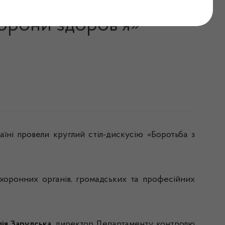
сифікованими та
орони здоров’я»
їні провели круглий стіл-дискусію «Боротьба з
охоронних органів, громадських та професійних
ія Зарудська
, директор Департаменту контролю