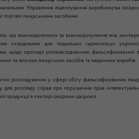
 начальник Управління ліцензування виробництва лікарськ
ї торгівлі лікарськими засобами.
или, що взаємодопомога та
взаєморозуміння
між заінте
ми складовими для подальшої гармонізації українс
ма, щодо протидії розповсюдженню фальсифікованих лі
чних та якісних лікарських засобів та медичних виробів.
чні розслідування у сфері обігу фальсифікованих лікарс
лу для розгляду справ про порушення прав інтелектуальн
ї продукції в секторі охорони здоров’я.