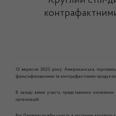
Круглий стіл-д
контрафактними
13 вересня 2023 року Американська торговельн
фальсифікованими та контрафактними продуктами
В заході взяли участь представники іноземних
організацій.
Від Держлікслужби участь в засіданні круглого с