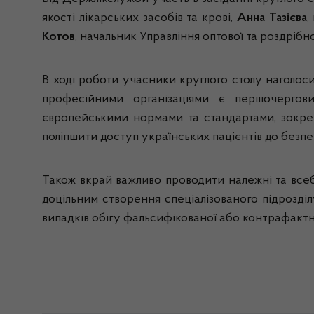
якості лікарських засобів та крові,
Анна Тазієва
,
Котов
, начальник Управління оптової та роздрібно
В ході роботи учасники круглого столу наголос
професійними організаціями є першочергови
європейськими нормами та стандартами, зокре
поліпшити доступ українських пацієнтів до безпе
Також вкрай важливо проводити належні та всебі
доцільним створення спеціалізованого підрозді
випадків обігу фальсифікованої або контрафактно