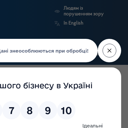
Людям із
порушенням зору
In English
Пошук
рес-центр
Контакти
Антикорупційний
ьких
Ринковий
Державні
портал
а
нагляд
реєстри
Держлікслужби
 продуктами в секторі охорони здоров’я»