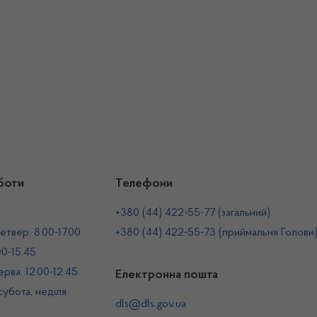
боти
Телефони
+380 (44) 422-55-77 (загальний)
етвер: 8.00-17.00
+380 (44) 422-55-73 (приймальня Голови
00-15.45
рва: 12.00-12.45
Електронна пошта
 субота, неділя
dls@dls.gov.ua