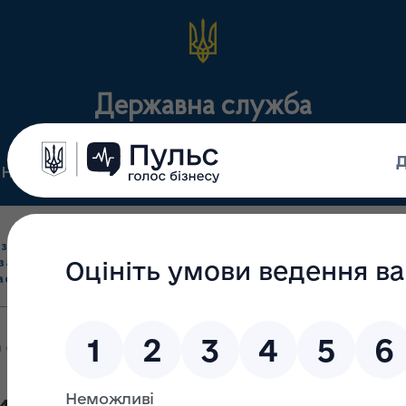
Державна служба
Нормативні документи
Для громадськості
П
Ліцензування
здрібна торгівля
Державний
виробництва лікарс
засобами, імпорт
нагляд
засобів, крові т
асобів (крім АФІ)
(контроль)
сертифікація
 стіл-дискусія «Боротьба з фальсифікованими та контрафактними