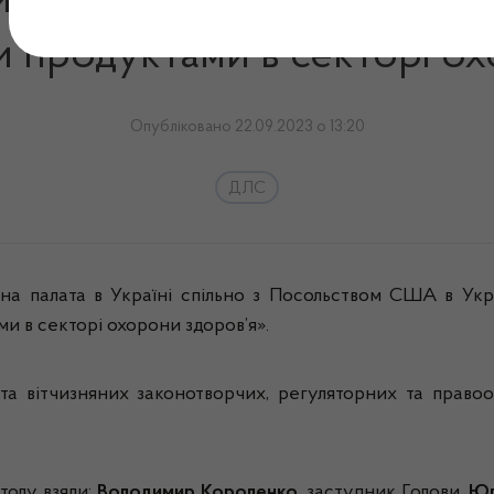
искусія «Боротьба з фаль
 продуктами в секторі ох
Опубліковано 22.09.2023 о 13:20
ДЛС
а палата в Україні спільно з Посольством США в Укра
 в секторі охорони здоров’я».
 та вітчизняних законотворчих, регуляторних та право
толу взяли:
Володимир Короленко
, заступник Голови,
Юл