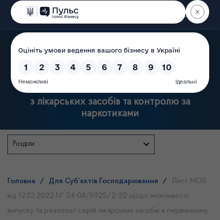
Пошук
Державна служба України
з лікарських засобів та контролю за
наркотиками
Розділи
Головна
/
Для Суб’єктів Господарювання
/
Лист МОЗ
від 12.03.2022 № 24-04/5925/2-22 щодо можливості
випуску та реалізації серій лікарських засобів в первинному