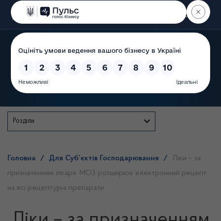
Пошук
Державна служба
Розділи
Головна
/
Для Суб’єктів Господарювання
/
Ліки – за
призначенням лікаря. МОЗ розширює електронний рецепт
на всі рецептурні препарати
Ліки – за призначенням