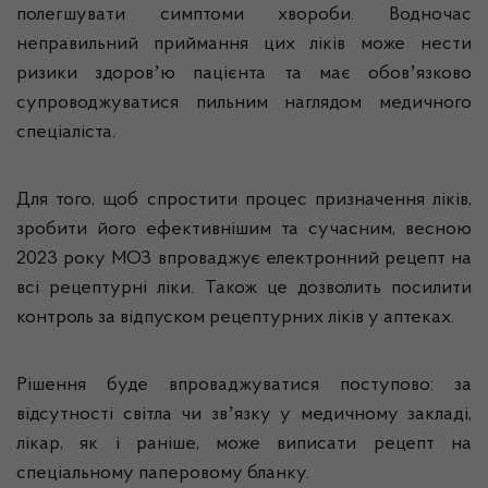
полегшувати симптоми хвороби. Водночас
неправильний приймання цих ліків може нести
ризики здоровʼю пацієнта та має обовʼязково
супроводжуватися пильним наглядом медичного
спеціаліста.
Для того, щоб спростити процес призначення ліків,
зробити його ефективнішим та сучасним, весною
2023 року МОЗ впроваджує електронний рецепт на
всі рецептурні ліки. Також це дозволить посилити
контроль за відпуском рецептурних ліків у аптеках.
Рішення буде впроваджуватися поступово: за
відсутності світла чи звʼязку у медичному закладі,
лікар, як і раніше, може виписати рецепт на
спеціальному паперовому бланку.